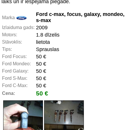
laiks un ir iespējama piegāde.
Ford c-max, focus, galaxy, mondeo,
Marka
s-max
2009
Izlaiduma gads:
1.8 dīzelis
Motors:
lietota
Stāvoklis:
Sprauslas
Tips:
50 €
Ford Focus:
50 €
Ford Mondeo:
50 €
Ford Galaxy:
50 €
Ford S-Max:
50 €
Ford C-Max:
50 €
Cena: