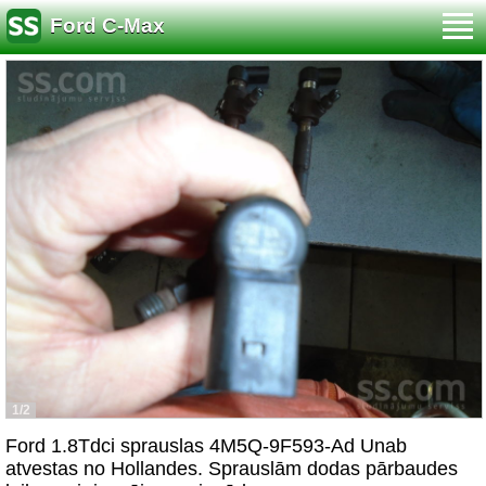
Ford C-Max
1/2
Ford 1.8Tdci sprauslas 4M5Q-9F593-Ad Unab
atvestas no Hollandes. Sprauslām dodas pārbaudes