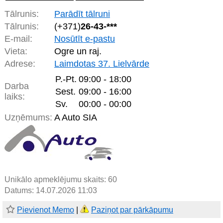
Tālrunis:
Parādīt tālruni
Tālrunis:
(+371)
26-43-***
E-mail:
Nosūtīt e-pastu
Vieta:
Ogre un raj.
Adrese:
Laimdotas 37. Lielvārde
P.-Pt.
09:00 - 18:00
Darba
Sest.
09:00 - 16:00
laiks:
Sv.
00:00 - 00:00
Uzņēmums:
A Auto SIA
Unikālo apmeklējumu skaits:
60
Datums: 14.07.2026 11:03
Pievienot Memo
|
Paziņot par pārkāpumu