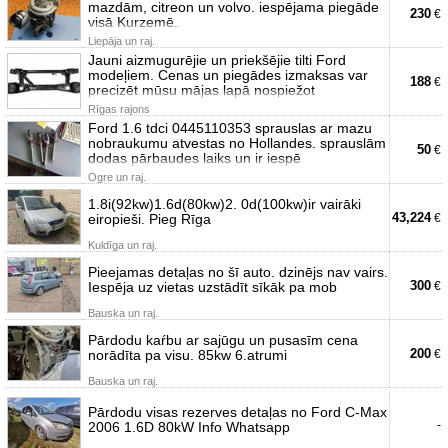
mazdām, citreon un volvo. iespējama piegāde
230
€
visā Kurzemē.
Liepāja un raj.
Jauni aizmugurējie un priekšējie tilti Ford
modeļiem. Cenas un piegādes izmaksas var
188
€
precizēt mūsu mājas lapā nospiežot
Rīgas rajons
Ford 1.6 tdci 0445110353 sprauslas ar mazu
nobraukumu atvestas no Hollandes. sprauslām
50
€
dodas pārbaudes laiks un ir iespē
Ogre un raj.
1.8i(92kw)1.6d(80kw)2. 0d(100kw)ir vairāki
43,224
eiropieši. Pieg Rīga
€
Kuldīga un raj.
Pieejamas detaļas no šī auto. dzinējs nav vairs.
300
Iespēja uz vietas uzstādīt sīkāk pa mob
€
Bauska un raj.
Pārdodu kaŕbu ar sajūgu un pusasīm cena
200
norādīta pa visu. 85kw 6.atrumi
€
Bauska un raj.
Pārdodu visas rezerves detaļas no Ford C-Max
-
2006 1.6D 80kW Info Whatsapp