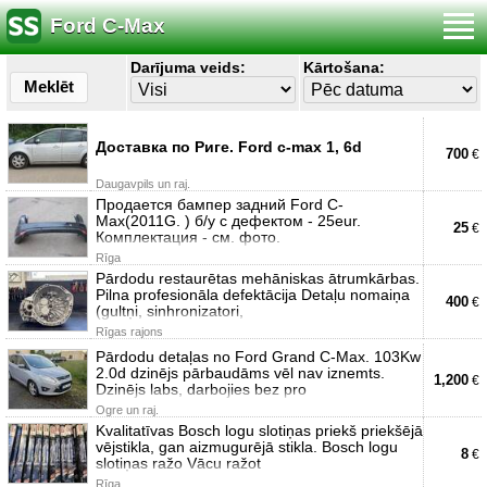
Ford C-Max
Darījuma veids:
Kārtošana:
Meklēt
Доставка по Риге. Ford c-max 1, 6d
700
€
Daugavpils un raj.
Продается бампер задний Ford C-
Max(2011G. ) б/у с дефектом - 25eur.
25
€
Комплектация - см. фото.
Rīga
Pārdodu restaurētas mehāniskas ātrumkārbas.
Pilna profesionāla defektācija Detaļu nomaiņa
400
€
(gultņi, sinhronizatori,
Rīgas rajons
Pārdodu detaļas no Ford Grand C-Max. 103Kw
2.0d dzinējs pārbaudāms vēl nav iznemts.
1,200
€
Dzinējs labs, darbojies bez pro
Ogre un raj.
Kvalitatīvas Bosch logu slotiņas priekš priekšējā
vējstikla, gan aizmugurējā stikla. Bosch logu
8
€
slotiņas ražo Vācu ražot
Rīga