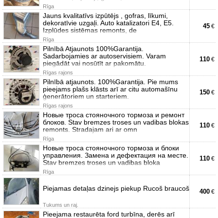
Rīga
Jauns kvalitatīvs izpūtējs , gofras, līkumi,
dekoratīvie uzgaļi. Auto katalizatori E4, E5.
45
€
Izplūdes sistēmas remonts, de
Rīga
Pilnībā Atjaunots 100%Garantija.
Sadarbojamies ar autoservisiem. Varam
110
€
piegādāt vai nosūtīt ar pakomātu.
Rīgas rajons
Pilnībā atjaunots. 100%Garantija. Pie mums
pieejams plašs klāsts arī ar citu automašīnu
150
€
ģenerātoriem un starteriem.
Rīgas rajons
Новые троса стояночного тормоза и ремонт
блоков. Stav bremzes troses un vadibas blokas
110
€
remonts. Stradajam ari ar omn
Rīga
Новые троса стояночного тормоза и блоки
управления. Замена и дефектация на месте.
110
€
Stav bremzes troses un vadibas bloka
Rīga
Piejamas detaļas dzinejs piekup Rucoš braucoš
400
€
Tukums un raj.
Pieejama restaurēta ford turbīna, derēs arī