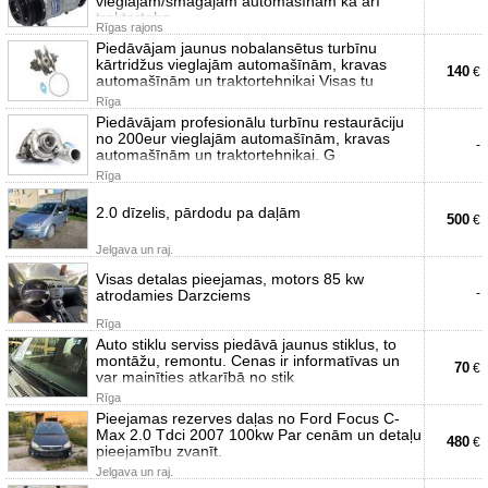
vieglajām/smagajām automašīnām kā arī
traktortehn
Rīgas rajons
Piedāvājam jaunus nobalansētus turbīnu
kārtridžus vieglajām automašīnām, kravas
140
€
automašīnām un traktortehnikai Visas tu
Rīga
Piedāvājam profesionālu turbīnu restaurāciju
no 200eur vieglajām automašīnām, kravas
-
automašīnām un traktortehnikai. G
Rīga
2.0 dīzelis, pārdodu pa daļām
500
€
Jelgava un raj.
Visas detalas pieejamas, motors 85 kw
-
atrodamies Darzciems
Rīga
Auto stiklu serviss piedāvā jaunus stiklus, to
montāžu, remontu. Cenas ir informatīvas un
70
€
var mainīties atkarībā no stik
Rīga
Pieejamas rezerves daļas no Ford Focus C-
Max 2.0 Tdci 2007 100kw Par cenām un detaļu
480
€
pieejamību zvanīt.
Jelgava un raj.