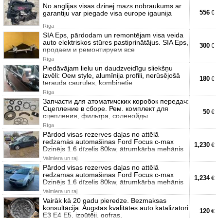
No anglijas visas dzinej mazs nobraukums ar
556
garantiju var piegade visa europe igaunija
€
Rīga
SIA Eps, pārdodam un remontējam visa veida
auto elektriskos stūres pastiprinātājus. SIA Eps,
300
€
продаем и ремонтируем все
Rīga
Piedāvājam lielu un daudzveidīgu sliekšņu
izvēli: Оем style, alumīnija profili, nerūsējošā
180
€
tērauda caurules, kombinētie
Rīga
Запчасти для атоматичских коробок передач:
Сцепление в сборе. Рем. комплект для
50
€
сцепления, фильтра, соленойды.
Rīga
Pārdod visas rezerves daļas no attēlā
redzamās automašīnas Ford Focus c-max
1,230
€
Dzinējs 1.6 dīzelis 80kw, ātrumkārba mehānis
Valmiera un raj.
Pārdod visas rezerves daļas no attēlā
redzamās automašīnas Ford Focus c-max
1,234
€
Dzinējs 1.6 dīzelis 80kw, ātrumkārba mehānis
Valmiera un raj.
Vairāk kā 20 gadu pieredze. Bezmaksas
konsultācija. Augstas kvalitātes auto katalizatori
120
€
E3 E4 E5, izpūtēji, gofras,