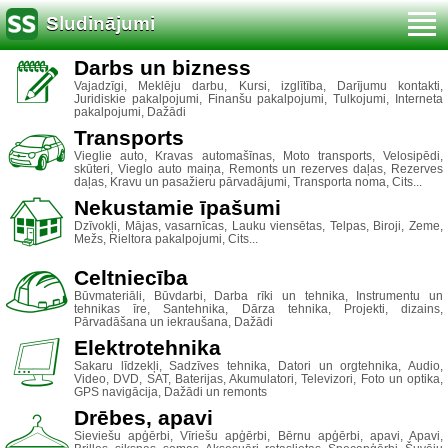
Sludinājumi
Darbs un bizness
Vajadzīgi, Meklēju darbu, Kursi, izglītība, Darījumu kontakti,
Juridiskie pakalpojumi, Finanšu pakalpojumi, Tulkojumi, Interneta
pakalpojumi, Dažādi
Transports
Vieglie auto, Kravas automašīnas, Moto transports, Velosipēdi,
skūteri, Vieglo auto maiņa, Remonts un rezerves daļas, Rezerves
daļas, Kravu un pasažieru pārvadājumi, Transporta noma, Cits...
Nekustamie īpašumi
Dzīvokļi, Mājas, vasarnīcas, Lauku viensētas, Telpas, Biroji, Zeme,
Mežs, Rieltora pakalpojumi, Cits...
Celtniecība
Būvmateriāli, Būvdarbi, Darba rīki un tehnika, Instrumentu un
tehnikas īre, Santehnika, Dārza tehnika, Projekti, dizains,
Pārvadāšana un iekraušana, Dažādi
Elektrotehnika
Sakaru līdzekļi, Sadzīves tehnika, Datori un orgtehnika, Audio,
Video, DVD, SAT, Baterijas, Akumulatori, Televizori, Foto un optika,
GPS navigācija, Dažādi un remonts
Drēbes, apavi
Sieviešu apģērbi, Vīriešu apģērbi, Bērnu apģērbi, apavi, Apavi,