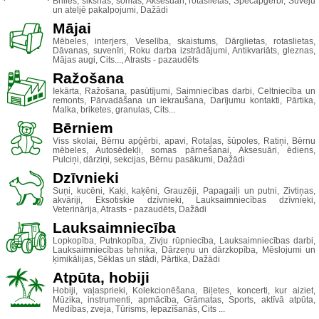
Brilles, siksnas, somas, Aksesuāri, rotaslietas, Specapģērbi, Šuvēju
un ateljē pakalpojumi, Dažādi
Mājai
Mēbeles, interjers, Veselība, skaistums, Dārglietas, rotaslietas,
Dāvanas, suvenīri, Roku darba izstrādājumi, Antikvariāts, gleznas,
Mājas augi, Cits..., Atrasts - pazaudēts
Ražošana
Iekārta, Ražošana, pasūtījumi, Saimniecības darbi, Celtniecība un
remonts, Pārvadāšana un iekraušana, Darījumu kontakti, Pārtika,
Malka, briketes, granulas, Cits...
Bērniem
Viss skolai, Bērnu apģērbi, apavi, Rotaļas, šūpoles, Ratiņi, Bērnu
mēbeles, Autosēdekļi, somas pārnešanai, Aksesuāri, ēdiens,
Pulciņi, dārziņi, sekcijas, Bērnu pasākumi, Dažādi
Dzīvnieki
Suņi, kucēni, Kaķi, kaķēni, Grauzēji, Papagaiļi un putni, Zivtiņas,
akvāriji, Eksotiskie dzīvnieki, Lauksaimniecības dzīvnieki,
Veterinārija, Atrasts - pazaudēts, Dažādi
Lauksaimniecība
Lopkopība, Putnkopība, Zivju rūpniecība, Lauksaimniecības darbi,
Lauksaimniecības tehnika, Dārzeņu un dārzkopība, Mēslojumi un
ķimikālijas, Sēklas un stādi, Pārtika, Dažādi
Atpūta, hobiji
Hobiji, vaļasprieki, Kolekcionēšana, Biļetes, koncerti, kur aiziet,
Mūzika, instrumenti, apmācība, Grāmatas, Sports, aktīvā atpūta,
Medības, zveja, Tūrisms, Iepazīšanās, Cits ...