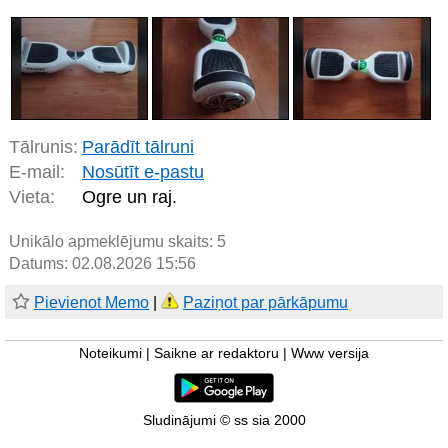
Tālrunis:
Parādīt tālruni
E-mail:
Nosūtīt e-pastu
Vieta:
Ogre un raj.
Unikālo apmeklējumu skaits:
5
Datums: 02.08.2026 15:56
Pievienot Memo
|
Paziņot par pārkāpumu
Noteikumi
|
Saikne ar redaktoru
|
Www versija
Sludinājumi © ss sia 2000