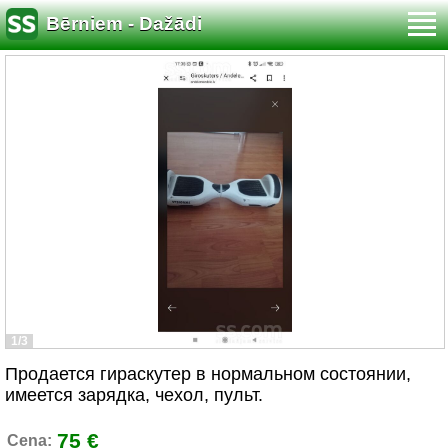
Bērniem - Dažādi
1/3
Продается гираскутер в нормальном состоянии,
имеется зарядка, чехол, пульт.
75 €
Cena: