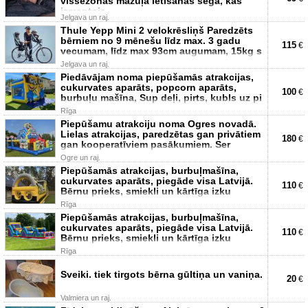
vissezonas mazuļa ietīšanas sega, kas
izmantoja
Jelgava un raj.
Thule Yepp Mini 2 velokrēsliņš Paredzēts
bērniem no 9 mēnešu līdz max. 3 gadu
115
€
vecumam, līdz max 93cm augumam, 15kg s
Jelgava un raj.
Piedāvājam noma piepūšamās atrakcijas,
cukurvates aparāts, popcorn aparāts,
100
€
burbuļu mašīna, Sup deļi, pirts, kubls uz pi
Rīga
Piepūšamu atrakciju noma Ogres novadā.
Lielas atrakcijas, paredzētas gan privātiem
180
€
gan kooperatīviem pasākumiem. Ser
Ogre un raj.
Piepūšamās atrakcijas, burbuļmašīna,
cukurvates aparāts, piegāde visa Latvijā.
110
€
Bērnu prieks, smiekli un kārtīga izku
Rīga
Piepūšamās atrakcijas, burbuļmašīna,
cukurvates aparāts, piegāde visa Latvijā.
110
€
Bērnu prieks, smiekli un kārtīga izku
Rīga
Sveiki. tiek tirgots bērna gūltiņa un vaniņa.
20
€
Valmiera un raj.