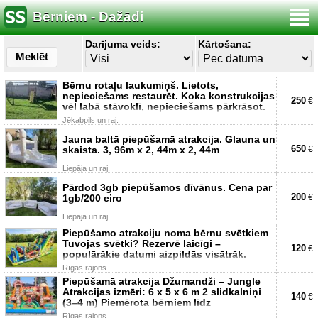
Bērniem - Dažādi
Darījuma veids:
Kārtošana:
Meklēt
Bērnu rotaļu laukumiņš. Lietots,
nepieciešams restaurēt. Koka konstrukcijas
250
€
vēl labā stāvoklī, nepieciešams pārkrāsot.
Jēkabpils un raj.
Jauna baltā piepūšamā atrakcija. Glauna un
650
skaista. 3, 96m x 2, 44m x 2, 44m
€
Liepāja un raj.
Pārdod 3gb piepūšamos dīvānus. Cena par
200
1gb/200 eiro
€
Liepāja un raj.
Piepūšamo atrakciju noma bērnu svētkiem
Tuvojas svētki? Rezervē laicīgi –
120
€
populārākie datumi aizpildās visātrāk.
Rīgas rajons
Piepūšamā atrakcija Džumandži – Jungle
Atrakcijas izmēri: 6 x 5 x 6 m 2 slidkalniņi
140
€
(3–4 m) Piemērota bērniem līdz
Rīgas rajons