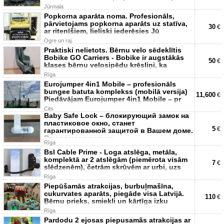
Jūrmala
Popkorna aparāta noma. Profesionāls,
pārvietojams popkorna aparāts uz statīva,
30
€
ar ritenīšiem, lieliski iederēsies Jū
Ogre un raj.
Praktiski nelietots. Bērnu velo sēdeklītis
Bobike GO Carriers - Bobike ir augstākās
50
€
klases bērnu velosipēdu krēsliņi, ka
Rīga
Eurojumper 4in1 Mobile – profesionāls
bungee batuta komplekss (mobilā versija)
11,600
€
Piedāvājam Eurojumper 4in1 Mobile – pr
Cits
Baby Safe Lock – блокирующий замок на
пластиковое окно, станет
5
€
гарантированной защитой в Вашем доме.
При этом не только
Rīga
Bsl Cable Prime - Loga atslēga, metāla,
komplektā ar 2 atslēgām (piemērota visām
7
€
slēdzenēm), četrām skrūvēm ar urbi, uzs
Rīga
Piepūšamās atrakcijas, burbuļmašīna,
cukurvates aparāts, piegāde visa Latvijā.
110
€
Bērnu prieks, smiekli un kārtīga izku
Rīga
Pardodu 2 ejosas piepusamãs atrakcijas ar