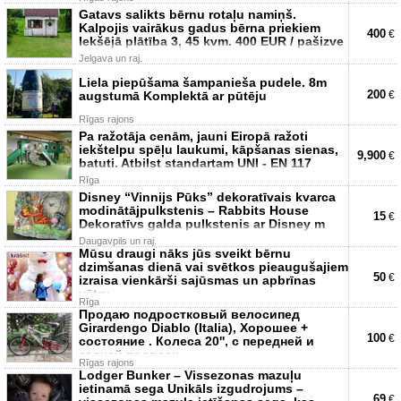
Gatavs salikts bērnu rotaļu namiņš.
Kalpojis vairākus gadus bērna priekiem
400
€
Iekšējā plātība 3, 45 kvm. 400 EUR / pašizve
Jelgava un raj.
Liela piepūšama šampanieša pudele. 8m
200
augstumā Komplektā ar pūtēju
€
Rīgas rajons
Pa ražotāja cenām, jauni Eiropā ražoti
iekštelpu spēļu laukumi, kāpšanas sienas,
9,900
€
batuti. Atbilst standartam UNI - EN 117
Rīga
Disney “Vinnijs Pūks” dekoratīvais kvarca
modinātājpulkstenis – Rabbits House
15
€
Dekoratīvs galda pulkstenis ar Disney m
Daugavpils un raj.
Mūsu draugi nāks jūs sveikt bērnu
dzimšanas dienā vai svētkos pieaugušajiem
50
€
izraisa vienkārši sajūsmas un apbrīnas
vētru
Rīga
Продаю подростковый велосипед
Girardengo Diablo (Italia), Хорошее +
100
€
состояние . Колеса 20'', с передней и
задней подвеск
Rīgas rajons
Lodger Bunker – Vissezonas mazuļu
ietinamā sega Unikāls izgudrojums –
69
€