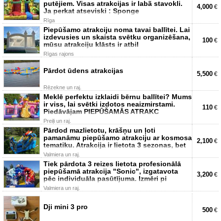
putējiem. Visas atrakcijas ir labã stavokli.
4,000
€
Ja perkat atseviski : Sponge
Rīga
Piepūšamo atrakciju noma tavai ballītei. Lai
izdevusies un skaista svētku organizēšana,
100
€
mūsu atrakciju klāsts ir atbil
Rīgas rajons
Pārdot ūdens atrakcijas
5,500
€
Rēzekne un raj.
Meklē perfektu izklaidi bērnu ballītei? Mums
ir viss, lai svētki izdotos neaizmirstami.
110
€
Piedāvājam PIEPŪŠAMĀS ATRAKC
Preiļi un raj.
Pārdod mazlietotu, krāšņu un ļoti
pamanāmu piepūšamo atrakciju ar kosmosa
2,100
€
tematiku. Atrakcija ir lietota 3 sezonas, bet
Valmiera un raj.
Tiek pārdota 3 reizes lietota profesionālā
piepūšamā atrakcija "Sonic", izgatavota
3,200
€
pēc individuāla pasūtījuma. Izmēri pi
Valmiera un raj.
Dji mini 3 pro
500
€