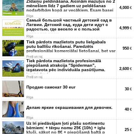
Zīdaiņu peldināšana. Aicinām mazuļus no 2
mēnešiem līdz 7 gadiem uz peldēšanas
4,000
€
nodarbībām kopā ar vecākiem. Esam basei
Rīga
Самый большой частный детский сад в
Латвии. Детский сад, куда дети идут с
4,999
€
радостью, где весело и с пользой
проводят врем
Rīga
Tiek pārdots mazlietots putu lielgabals
putu ballīšu rīkošanai. Paredzēts
950
€
profesionālai komerciālai lietošanai, bet var
Preiļi un raj.
Tiek pārdota mazlietota profesionālā
piepūšamā atrakcija "Spiderman",
2,600
€
izgatavota pēc individuāla pasūtījuma.
Izmēri 4m (
Preiļi un raj.
Продаю самокат 30 eur
30
€
Rīga
Делаю яркие окрашивания для девочек.
40
€
Rīga
Uz īri piedāvājam ļoti plašu sortimentu
bērniem: + tērpu nomu 25€ (10h) + iglu
25
€
kluči, sākot no 8€ + piepūšamā baltā p