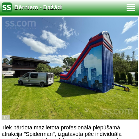
Bērniem - Dažādi
1/8
Tiek pārdota mazlietota profesionālā piepūšamā
atrakcija "Spiderman", izgatavota pēc individuāla