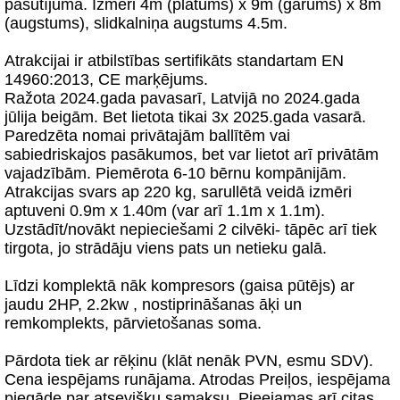
pasūtījuma. Izmēri 4m (platums) x 9m (garums) x 8m
(augstums), slidkalniņa augstums 4.5m.
Atrakcijai ir atbilstības sertifikāts standartam EN
14960:2013, CE marķējums.
Ražota 2024.gada pavasarī, Latvijā no 2024.gada
jūlija beigām. Bet lietota tikai 3x 2025.gada vasarā.
Paredzēta nomai privātajām ballītēm vai
sabiedriskajos pasākumos, bet var lietot arī privātām
vajadzībām. Piemērota 6-10 bērnu kompānijām.
Atrakcijas svars ap 220 kg, sarullētā veidā izmēri
aptuveni 0.9m x 1.40m (var arī 1.1m x 1.1m).
Uzstādīt/novākt nepieciešami 2 cilvēki- tāpēc arī tiek
tirgota, jo strādāju viens pats un netieku galā.
Līdzi komplektā nāk kompresors (gaisa pūtējs) ar
jaudu 2HP, 2.2kw , nostiprināšanas āķi un
remkomplekts, pārvietošanas soma.
Pārdota tiek ar rēķinu (klāt nenāk PVN, esmu SDV).
Cena iespējams runājama. Atrodas Preiļos, iespējama
piegāde par atsevišķu samaksu. Pieejamas arī citas