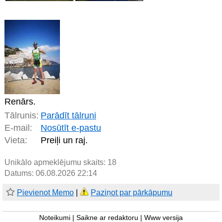
Renārs.
Tālrunis:
Parādīt tālruni
E-mail:
Nosūtīt e-pastu
Vieta:
Preiļi un raj.
Unikālo apmeklējumu skaits:
18
Datums: 06.08.2026 22:14
Pievienot Memo
|
Paziņot par pārkāpumu
Noteikumi
|
Saikne ar redaktoru
|
Www versija