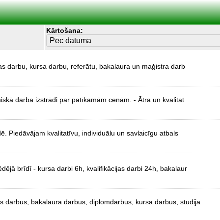
Kārtošana:
cijas darbu, kursa darbu, referātu, bakalaura un maģistra darb
miskā darba izstrādi par patīkamām cenām. - Ātra un kvalitat
dē. Piedāvājam kvalitatīvu, individuālu un savlaicīgu atbals
ējā brīdī - kursa darbi 6h, kvalifikācijas darbi 24h, bakalaur
as darbus, bakalaura darbus, diplomdarbus, kursa darbus, studija