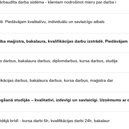
ārbaudīta darba sistēma - klientam nodrošinot mieru par darba i
dē. Piedāvājam kvalitatīvu, individuālu un savlaicīgu atbals
a maģistra, bakalaura, kvalifikācijas darbu izstrādē. Piedāvājam
as darbus, bakalaura darbus, diplomdarbus, kursa darbus, studija
ifikācijas darbus, bakalaura darbus, kursa darbus, maģistra dar
šanā studijās – kvalitatīvi, izdevīgi un savlaicīgi. Uzņēmums ar 
ējā brīdī - kursa darbi 6h, kvalifikācijas darbi 24h, bakalaur