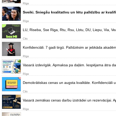
Rīga
Sveiki. Sniegšu kvalitatīvu un lētu palīdzību ar kvali
Rīga
LU, Riseba, Sse Riga, Rtu, Rsu, Lbtu, DU, Liepu, Via, Vea
Cits
Konfidenciāli. 7 gadi tirgū. Palīdzēsim ar jebkāda akadē
Rīga
Vasarā izdevīgāk. Apmaksa pa daļām. Iespējama ātra darb
Rīga
Demokrātiskas cenas un augsta kvalitāte. Konfidenciāli 
Cits
Vasarā zemākas cenas darbu izstrādei un rezervācijai.
Rīga