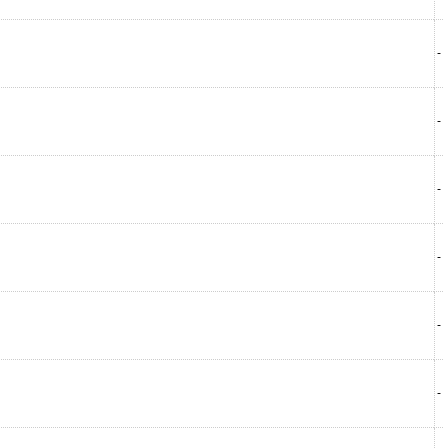
-
-
-
-
-
-