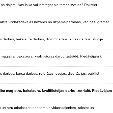
pa daļām. Nav laika vai iestrēgāt pie tēmas izvēles? Rakstiet
tbalstā visdažādākajās nozarēs no uzņēmējdarbības, vadības, grāmat
as darbus, bakalaura darbus, diplomdarbus, kursa darbus, studija
aģistra, bakalaura, kvalifikācijas darbu izstrādē. Piedāvājam k
 darbus, kursa darbus, referātus, esejas, disertācijas, publikā
a maģistra, bakalaura, kvalifikācijas darbu izstrādē. Piedāvājam
u un ātru atbalstu studentiem un vidusskolēniem, rakstot un