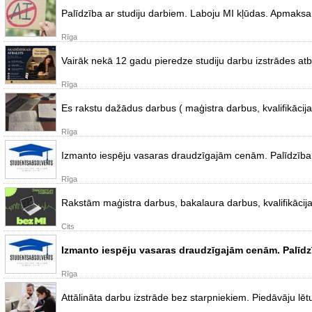
Palīdzība ar studiju darbiem. Laboju MI kļūdas. Apmaksa 
Rīga
Vairāk nekā 12 gadu pieredze studiju darbu izstrādes a
Rīga
Es rakstu dažādus darbus ( maģistra darbus, kvalifikācij
Rīga
Izmanto iespēju vasaras draudzīgajām cenām. Palīdzība m
Rīga
Rakstām maģistra darbus, bakalaura darbus, kvalifikācijas
Cits
Izmanto iespēju vasaras draudzīgajām cenām. Palīdzīb
Rīga
Attālināta darbu izstrāde bez starpniekiem. Piedāvāju lēt