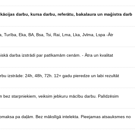
fikācijas darbu, kursa darbu, referātu, bakalaura un maģistra darb
, Turība, Eka, BA, Bsa, Tsi, Rai, Lma, Lka, Jvlma, Lspa -Ātr
miskā darba izstrādi par patīkamām cenām. - Ātra un kvalitat
u izstrāde: 24h, 48h, 72h. 12+ gadu pieredze un labi rezultāt
un bez starpniekiem, veiksim jebkuru mācību darbu. Palīdzēsim
 Apmaksa pa daļām. Bez mākslīgā intelekta. Pieejamas atsauksmes no