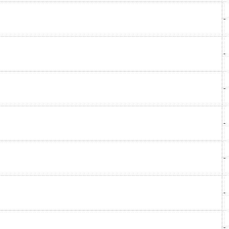
-
-
-
-
-
-
-