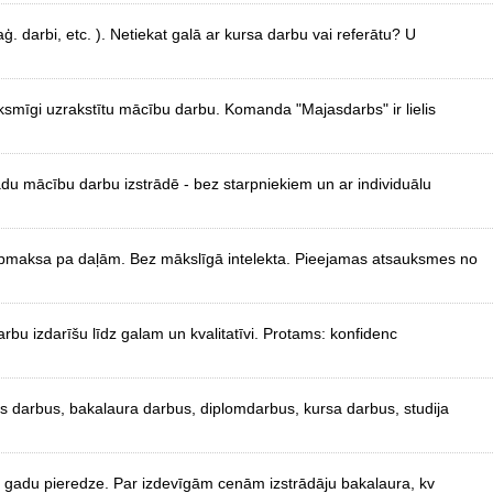
ģ. darbi, etc. ). Netiekat galā ar kursa darbu vai referātu? U
ksmīgi uzrakstītu mācību darbu. Komanda "Majasdarbs" ir lielis
žādu mācību darbu izstrādē - bez starpniekiem un ar individuālu
 Apmaksa pa daļām. Bez mākslīgā intelekta. Pieejamas atsauksmes no
arbu izdarīšu līdz galam un kvalitatīvi. Protams: konfidenc
as darbus, bakalaura darbus, diplomdarbus, kursa darbus, studija
8 gadu pieredze. Par izdevīgām cenām izstrādāju bakalaura, kv