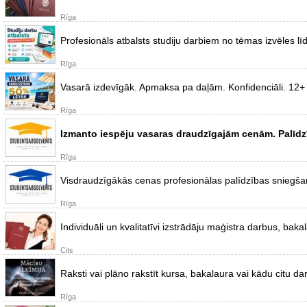
Rīga
Profesionāls atbalsts studiju darbiem no tēmas izvēles līd
Rīga
Vasarā izdevīgāk. Apmaksa pa daļām. Konfidenciāli. 12+ g
Rīga
Izmanto iespēju vasaras draudzīgajām cenām. Palīdzīb
Rīga
Visdraudzīgākās cenas profesionālas palīdzības sniegšanā
Rīga
Individuāli un kvalitatīvi izstrādāju maģistra darbus, baka
Cits
Raksti vai plāno rakstīt kursa, bakalaura vai kādu citu da
Rīga