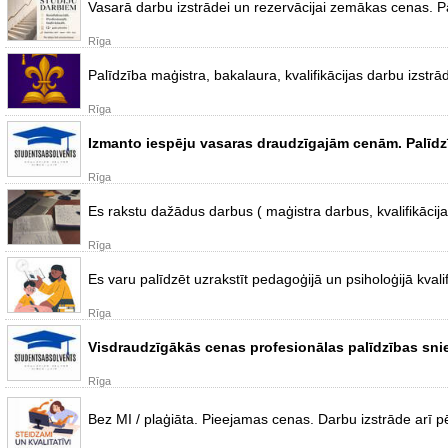
Vasarā darbu izstrādei un rezervācijai zemākas cenas. P
Rīga
Palīdzība maģistra, bakalaura, kvalifikācijas darbu izstrā
Rīga
Izmanto iespēju vasaras draudzīgajām cenām. Palīdzīb
Rīga
Es rakstu dažādus darbus ( maģistra darbus, kvalifikācij
Rīga
Es varu palīdzēt uzrakstīt pedagoģijā un psiholoģijā kval
Rīga
Visdraudzīgākās cenas profesionālas palīdzības snieg
Rīga
Bez MI / plaģiāta. Pieejamas cenas. Darbu izstrāde arī pēd