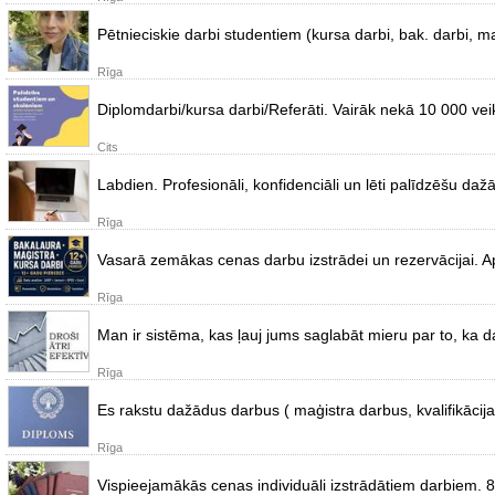
Pētnieciskie darbi studentiem (kursa darbi, bak. darbi, ma
Rīga
Diplomdarbi/kursa darbi/Referāti. Vairāk nekā 10 000 vei
Cits
Labdien. Profesionāli, konfidenciāli un lēti palīdzēšu da
Rīga
Vasarā zemākas cenas darbu izstrādei un rezervācijai.
Rīga
Man ir sistēma, kas ļauj jums saglabāt mieru par to, ka d
Rīga
Es rakstu dažādus darbus ( maģistra darbus, kvalifikācij
Rīga
Vispieejamākās cenas individuāli izstrādātiem darbiem. 