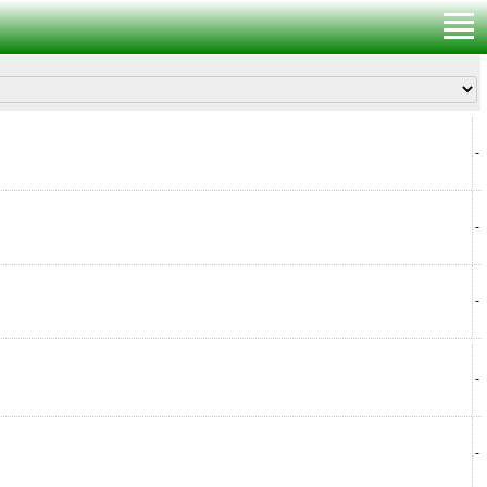
-
-
-
-
-