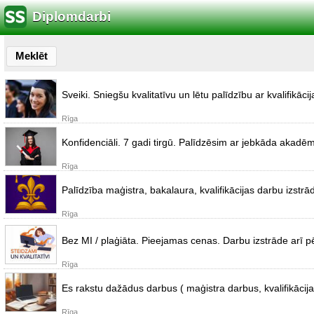
Diplomdarbi
Meklēt
Sveiki. Sniegšu kvalitatīvu un lētu palīdzību ar kvalifikā
Rīga
Konfidenciāli. 7 gadi tirgū. Palīdzēsim ar jebkāda akadē
Rīga
Palīdzība maģistra, bakalaura, kvalifikācijas darbu izstrā
Rīga
Bez MI / plaģiāta. Pieejamas cenas. Darbu izstrāde arī pēd
Rīga
Es rakstu dažādus darbus ( maģistra darbus, kvalifikācij
Rīga