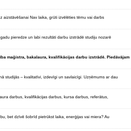
z aizstāvēšanai Nav laika, grūti izvēlēties tēmu vai darbs
adu pieredze un labi rezultāti darbu izstrādē studiju nozarē
a maģistra, bakalaura, kvalifikācijas darbu izstrādē. Piedāvājam
 studijās – kvalitatīvi, izdevīgi un savlaicīgi. Uzņēmums ar dau
laura darbus, kvalifikācijas darbus, kursa darbus, referātus,
rbu, bet dzīvē šobrīd pietrūkst laika, enerģijas vai miera? Au