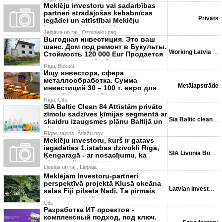
Meklēju investoru vai sadarbības
partneri strādājošas kebabnīcas
Privāts
iegādei un attīstībai Meklēju
investoru vai stratēģi
Jelgava un raj., Ozolnieku pag.
Выгодная инвестиция. Это ваш
шанс. Дом под ремонт в Букульты.
Working Latvia SIA
Стоймость 120 000 Eur Продается
перспективный объект недв
Rīga, Bukulti
Ищу инвестора, сфера
металлообработка. Сумма
Metālapstrāde
инвестиций 30 – 100 т. евро для
приобретение оборудование.
Rīga, Cits
Долевое учас
SIA Baltic Clean 84 Attīstām privāto
zīmolu sadzīves ķīmijas segmentā ar
Sia Baltic clean 84
skaidru izaugsmes plānu Baltijā un
eksportā.
Rīgas rajons, Ādažu nov.
Meklēju investoru, kurš ir gatavs
iegādāties 1.istabas dzīvokli Rīgā,
SIA Livonia Books
Ķengaragā - ar nosacījumu, ka
pircējam/investoram
Liepāja un raj., Liepāja
Meklējam Investoru-partneri
perspektīvā projektā Klusā okeāna
Latvian Investments & A...
salās Fiji pilsētā Nadi. Tā pirmais
posms ir saistīts ar i
Cits
Разработка ИТ проектов -
комплексный подход, под ключ.