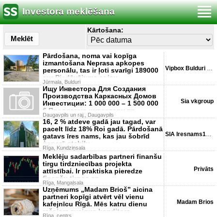
Investora meklēšana
Kārtošana:
Meklēt
Pārdošana, noma vai kopīga
izmantošana Neprasa apkopes
Vipbox Bulduri Nr:1
personālu, tas ir ļoti svarīgi 189000
eur Piedāvājums ar jau
Jūrmala, Bulduri
Ищу Инвестора Для Создания
Производства Каркасных Домов
Sia vkgroup
Инвестиции: 1 000 000 – 1 500 000
€ Предлагаю инвестору пр
Daugavpils un raj., Daugavpils
16, 2 % atdeve gadā jau tagad, var
pacelt līdz 18% Roi gadā. Pārdošanā
SIA Iresnams16, 2gada
gatavs īres nams, kas jau šobrīd
ģenerē stabilu
Rīga, Kundziņsala
Meklēju sadarbības partneri finanšu
tirgu tirdzniecības projekta
Privāts
attīstībai. Ir praktiska pieredze
finanšu tirgos ap
Rīga, Mangaļsala
Uzņēmums „Madam Brioš” aicina
partneri kopīgi atvērt vēl vienu
Madam Brios
kafejnīcu Rīgā. Mēs katru dienu
ražojam svaigus konditore
Rīga, centrs