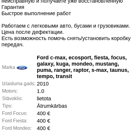
неисправную и получаете уже восстановленную
Гарантия
Быстрое выполнение работ
Работаем с легковыми авто, бусами и грузовиками.
Цена после дефектации.
Есть возможность помочь снять/установить коробку
передач.
Ford c-max, ecosport, fiesta, focus,
galaxy, kuga, mondeo, mustang,
Marka
puma, ranger, raptor, s-max, taunus,
tempo, transit
2010
Izlaiduma gads:
1.0
Motors:
lietota
Stāvoklis:
Ātrumkārbas
Tips:
400 €
Ford Focus:
400 €
Ford Fiesta:
400 €
Ford Mondeo: