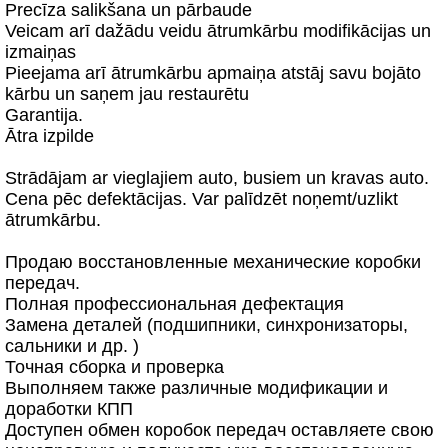
Precīza salikšana un pārbaude
Veicam arī dažādu veidu ātrumkārbu modifikācijas un
izmaiņas
Pieejama arī ātrumkārbu apmaiņa atstāj savu bojāto
kārbu un saņem jau restaurētu
Garantija.
Ātra izpilde
Strādājam ar vieglajiem auto, busiem un kravas auto.
Cena pēc defektācijas. Var palīdzēt noņemt/uzlikt
ātrumkārbu.
Продаю восстановленные механические коробки
передач.
Полная профессиональная дефектация
Замена деталей (подшипники, синхронизаторы,
сальники и др. )
Точная сборка и проверка
Выполняем также различные модификации и
доработки КПП
Доступен обмен коробок передач оставляете свою