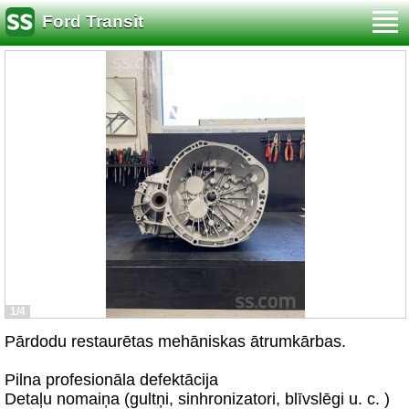
Ford Transit
1/4
Pārdodu restaurētas mehāniskas ātrumkārbas.
Pilna profesionāla defektācija
Detaļu nomaiņa (gultņi, sinhronizatori, blīvslēgi u. c. )