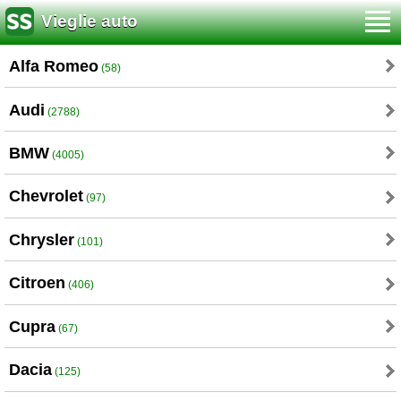
Vieglie auto
Alfa Romeo
(58)
Audi
(2788)
BMW
(4005)
Chevrolet
(97)
Chrysler
(101)
Citroen
(406)
Cupra
(67)
Dacia
(125)