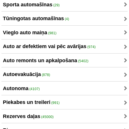
Sporta automašīnas
(29)
Tūningotas automašīnas
(4)
Vieglo auto maiņa
(981)
Auto ar defektiem vai pēc avārijas
(974)
Auto remonts un apkalpošana
(5402)
Autoevakuācija
(878)
Autonoma
(4107)
Piekabes un treileri
(991)
Rezerves daļas
(45000)