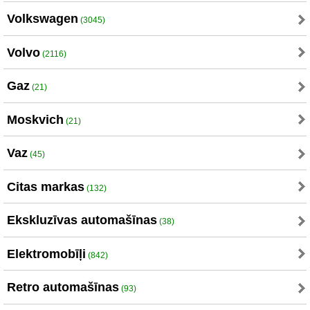
Volkswagen
(3045)
Volvo
(2116)
Gaz
(21)
Moskvich
(21)
Vaz
(45)
Citas markas
(132)
Ekskluzīvas automašīnas
(38)
Elektromobīļi
(842)
Retro automašīnas
(93)