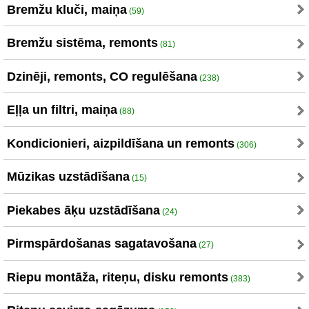
Bremžu kluči, maiņa
(59)
Bremžu sistēma, remonts
(81)
Dzinēji, remonts, CO regulēšana
(238)
Eļļa un filtri, maiņa
(88)
Kondicionieri, aizpildīšana un remonts
(306)
Mūzikas uzstādīšana
(15)
Piekabes āķu uzstādīšana
(24)
Pirmspārdošanas sagatavošana
(27)
Riepu montāža, riteņu, disku remonts
(383)