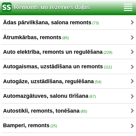
Remonts un rezerves daļas
Ādas pārvilkšana, salona remonts
(73)
Ātrumkārbas, remonts
(85)
Auto elektrība, remonts un regulēšana
(229)
Autogaismas, uzstādīšana un remonts
(111)
Autogāze, uzstādīšana, regulēšana
(54)
Automazgātuves, salonu tīrīšana
(67)
Autostikli, remonts, tonēšana
(85)
Bamperi, remonts
(25)