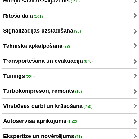
Riteņu savirze-sagāzums
(150)
Ritošā daļa
(101)
Signalizācijas uzstādīšana
(96)
Tehniskā apkalpošana
(88)
Transportēšana un evakuācija
(878)
Tūnings
(229)
Turbokompresori, remonts
(15)
Virsbūves darbi un krāsošana
(250)
Autoservisa aprīkojums
(1533)
Ekspertīze un novērtējums
(71)