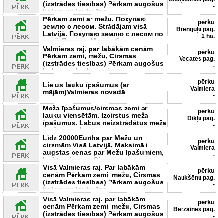
(izstrādes tiesības) Pērkam augošus
-
kokus un lauku īpa
Рērkam zemi ar mežu. Покупаю
pērku
землю c лесoм. Strādājam visā
Brenguļu pag.
Latvijā. Покупаю землю c лесoм по
1 ha.
всей Латвии. Может бы
Valmieras raj. par labākām cenām
pērku
Pērkam zemi, mežu, Cirsmas
Vecates pag.
(izstrādes tiesības) Pērkam augošus
-
kokus un lauku īpašumus
pērku
Lielus lauku īpašumus (ar
Valmiera
mājām)Valmieras novadā
-
Meža īpašumus/cirsmas zemi ar
pērku
lauku viensētām. Izcirstus meža
Dikļu pag.
īpašumus. Labus neizstrādātus meža
-
īpašumus. L
Līdz 20000Eur/ha par Mežu un
pērku
cirsmām Visā Latvijā. Maksimāli
Valmiera
augstas cenas par Mežu īpašumiem,
-
Izcirtumiem un Cirsmām uz
Visā Valmieras raj. Par labākām
pērku
cenām Pērkam zemi, mežu, Cirsmas
Naukšēnu pag.
(izstrādes tiesības) Pērkam augošus
-
kokus un lauku īpa
Visā Valmieras raj. par labākām
pērku
cenām Pērkam zemi, mežu, Cirsmas
Bērzaines pag.
(izstrādes tiesības) Pērkam augošus
-