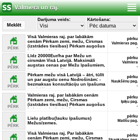
Valmiera un raj.
Darījuma veids:
Kārtošana:
Meklēt
Visā Valmieras raj. par labākām
pērku
cenām Pērkam zemi, mežu, Cirsmas
Valmieras pag.
(izstrādes tiesības) Pērkam augošus
-
kokus un lauku īpa
Līdz 20000Eur/ha par Mežu un
pērku
cirsmām Visā Latvijā. Maksimāli
Valmiera
augstas cenas par Mežu īpašumiem,
-
Izcirtumiem un Cirsmām uz
Pērkam mežu visā Latvijā – ātri, tūlīt
pērku
un par augstu cenu Nodrošinām: -
Naukšēnu pag.
bezmaksas konsultāciju un īpašuma
-
novērtējum
Valmieras raj. par labākām cenām
pērku
Pērkam zemi, mežu, Cirsmas
Ipiķu pag.
(izstrādes tiesības) Pērkam augošus
-
kokus un lauku īpašumus
pērku
Lielu platību(lauku īpašumus)
Matīšu pag.
Mežus/zemes.
-
Visā Valmieras raj. Par labākām
pērku
cenām Pērkam zemi, mežu, Cirsmas
Skaņkalnes pag.