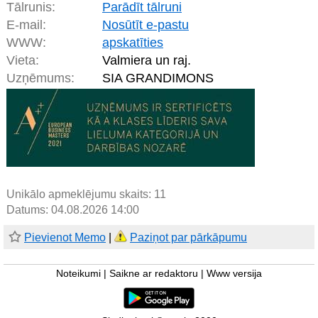
Tālrunis:
Parādīt tālruni
E-mail:
Nosūtīt e-pastu
WWW:
apskatīties
Vieta:
Valmiera un raj.
Uzņēmums:
SIA GRANDIMONS
Unikālo apmeklējumu skaits:
11
Datums: 04.08.2026 14:00
Pievienot Memo
|
Paziņot par pārkāpumu
Noteikumi
|
Saikne ar redaktoru
|
Www versija