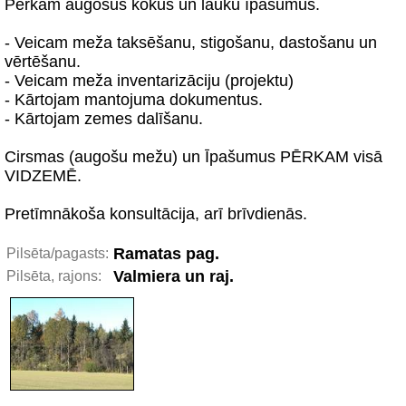
Pērkam augošus kokus un lauku īpašumus.
- Veicam meža taksēšanu, stigošanu, dastošanu un
vērtēšanu.
- Veicam meža inventarizāciju (projektu)
- Kārtojam mantojuma dokumentus.
- Kārtojam zemes dalīšanu.
Cirsmas (augošu mežu) un Īpašumus PĒRKAM visā
VIDZEMĒ.
Pretīmnākoša konsultācija, arī brīvdienās.
Ramatas pag.
Pilsēta/pagasts:
Valmiera un raj.
Pilsēta, rajons: