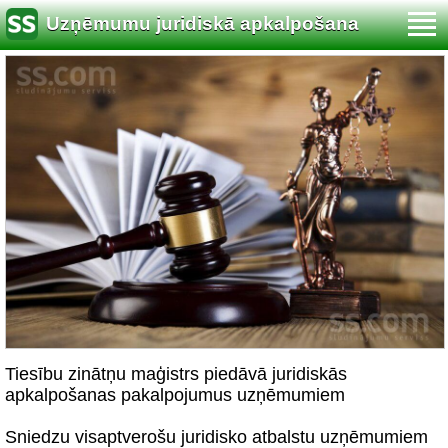
Uzņēmumu juridiskā apkalpošana
Tiesību zinātņu maģistrs piedāvā juridiskās
apkalpošanas pakalpojumus uzņēmumiem
Sniedzu visaptverošu juridisko atbalstu uzņēmumiem