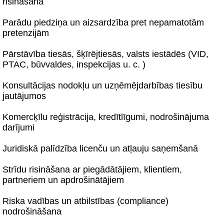
risināšana
Parādu piedziņa un aizsardzība pret nepamatotām
pretenzijām
Pārstāvība tiesās, šķīrējtiesās, valsts iestādēs (VID,
PTAC, būvvaldes, inspekcijas u. c. )
Konsultācijas nodokļu un uzņēmējdarbības tiesību
jautājumos
Komercķīlu reģistrācija, kredītlīgumi, nodrošinājuma
darījumi
Juridiskā palīdzība licenču un atļauju saņemšanā
Strīdu risināšana ar piegādātājiem, klientiem,
partneriem un apdrošinātājiem
Riska vadības un atbilstības (compliance)
nodrošināšana