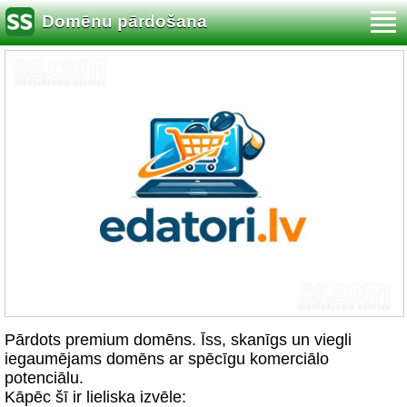
Domēnu pārdošana
Pārdots premium domēns. Īss, skanīgs un viegli
iegaumējams domēns ar spēcīgu komerciālo
potenciālu.
Kāpēc šī ir lieliska izvēle: