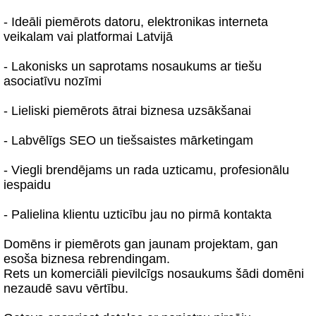
- Ideāli piemērots datoru, elektronikas interneta
veikalam vai platformai Latvijā
- Lakonisks un saprotams nosaukums ar tiešu
asociatīvu nozīmi
- Lieliski piemērots ātrai biznesa uzsākšanai
- Labvēlīgs SEO un tiešsaistes mārketingam
- Viegli brendējams un rada uzticamu, profesionālu
iespaidu
- Palielina klientu uzticību jau no pirmā kontakta
Domēns ir piemērots gan jaunam projektam, gan
esoša biznesa rebrendingam.
Rets un komerciāli pievilcīgs nosaukums šādi domēni
nezaudē savu vērtību.