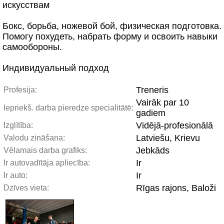
искусствам
Бокс, борьба, ножевой бой, физическая подготовка.
Помогу похудеть, набрать форму и освоить навыки
самообороны.
Индивидуальный подход
Treneris
Profesija:
Vairāk par 10
Iepriekš. darba pieredze specialitātē:
gadiem
Vidējā-profesionālā
Izglītība:
Latviešu, Krievu
Valodu zināšana:
Jebkāds
Vēlamais darba grafiks:
Ir
Ir autovadītāja apliecība:
Ir
Ir auto:
Rīgas rajons, Baloži
Dzīves vieta: