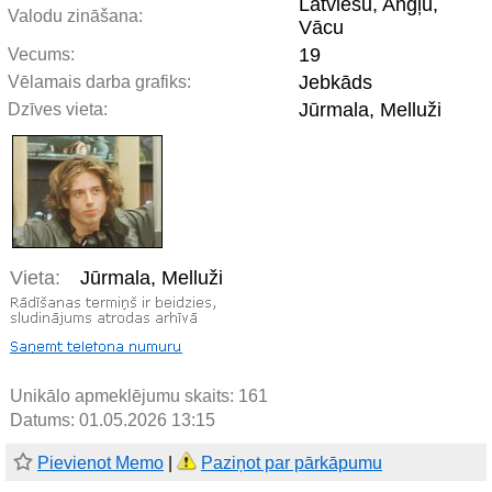
Latviešu, Angļu,
Valodu zināšana:
Vācu
19
Vecums:
Jebkāds
Vēlamais darba grafiks:
Jūrmala, Melluži
Dzīves vieta:
Vieta:
Jūrmala, Melluži
Unikālo apmeklējumu skaits:
161
Datums: 01.05.2026 13:15
Pievienot Memo
|
Paziņot par pārkāpumu