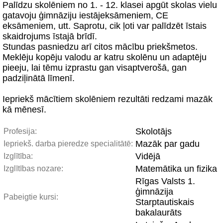
Palīdzu skolēniem no 1. - 12. klasei apgūt skolas vielu
gatavoju ģimnāziju iestājeksāmeniem, CE
eksāmeniem, utt. Saprotu, cik ļoti var palīdzēt īstais
skaidrojums īstajā brīdī.
Stundas pasniedzu arī citos mācību priekšmetos.
Meklēju kopēju valodu ar katru skolēnu un adaptēju
pieeju, lai tēmu izprastu gan visaptverošā, gan
padziļinātā līmenī.
Iepriekš mācītiem skolēniem rezultāti redzami mazāk
kā mēnesī.
Skolotājs
Profesija:
Mazāk par gadu
Iepriekš. darba pieredze specialitātē:
Vidējā
Izglītība:
Matemātika un fizika
Izglītības nozare:
Rīgas Valsts 1.
ģimnāzija
Pabeigtie kursi:
Starptautiskais
bakalaurāts