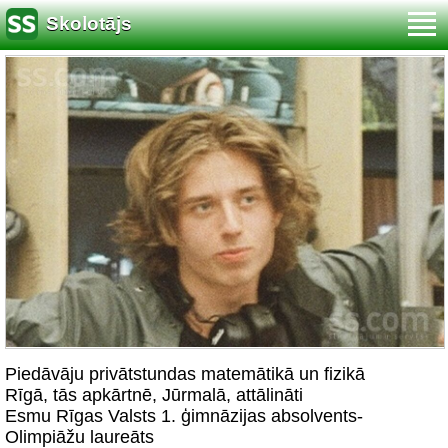
Skolotājs
Piedāvāju privātstundas matemātikā un fizikā
Rīgā, tās apkārtnē, Jūrmalā, attālināti
Esmu Rīgas Valsts 1. ģimnāzijas absolvents-
Olimpiāžu laureāts