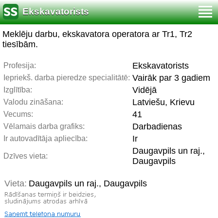
Ekskavatorists
Meklēju darbu, ekskavatora operatora ar Tr1, Tr2
tiesībām.
Ekskavatorists
Profesija:
Vairāk par 3 gadiem
Iepriekš. darba pieredze specialitātē:
Vidējā
Izglītība:
Latviešu, Krievu
Valodu zināšana:
41
Vecums:
Darbadienas
Vēlamais darba grafiks:
Ir
Ir autovadītāja apliecība:
Daugavpils un raj.,
Dzīves vieta:
Daugavpils
Vieta:
Daugavpils un raj., Daugavpils