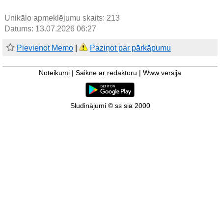
Unikālo apmeklējumu skaits:
213
Datums: 13.07.2026 06:27
Pievienot Memo
|
Paziņot par pārkāpumu
Noteikumi
|
Saikne ar redaktoru
|
Www versija
Sludinājumi © ss sia 2000