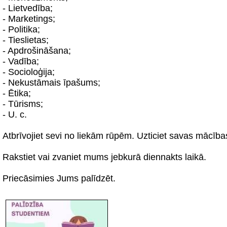
- Lietvedība;
- Marketings;
- Politika;
- Tieslietas;
- Apdrošināšana;
- Vadība;
- Socioloģija;
- Nekustāmais īpašums;
- Ētika;
- Tūrisms;
- U. c.
Atbrīvojiet sevi no liekām rūpēm. Uzticiet savas mācīb
Rakstiet vai zvaniet mums jebkurā diennakts laikā.
Priecāsimies Jums palīdzēt.