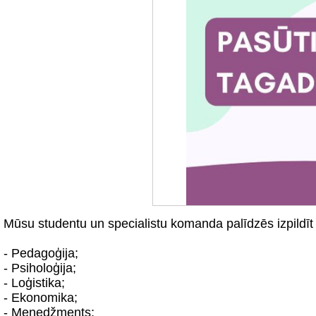
Mūsu studentu un specialistu komanda palīdzēs izpildī
- Pedagoģija;
- Psiholoģija;
- Loģistika;
- Ekonomika;
- Menedžments;