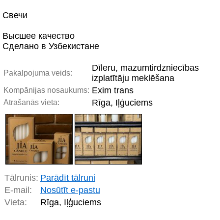
Свечи
Высшее качество
Сделано в Узбекистане
Dīleru, mazumtirdzniecības
Pakalpojuma veids:
izplatītāju meklēšana
Exim trans
Kompānijas nosaukums:
Rīga, Iļģuciems
Atrašanās vieta:
Tālrunis:
Parādīt tālruni
E-mail:
Nosūtīt e-pastu
Vieta:
Rīga, Iļģuciems