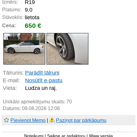
R19
Izmērs:
9.0
Platums:
lietota
Stāvoklis:
650 €
Cena:
Tālrunis:
Parādīt tālruni
E-mail:
Nosūtīt e-pastu
Vieta:
Ludza un raj.
Unikālo apmeklējumu skaits:
70
Datums: 09.08.2026 12:06
Pievienot Memo
|
Paziņot par pārkāpumu
Noteikumi
|
Saikne ar redaktoru
|
Www versija