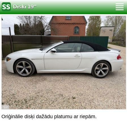
Diski 19''
1/2
Oriģinālie disķi dažādu platumu ar riepām.