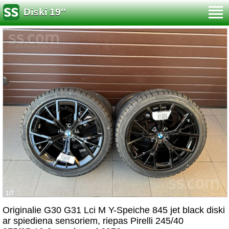
Diski 19''
1/7
Originalie G30 G31 Lci M Y-Speiche 845 jet black diski
ar spiediena sensoriem, riepas Pirelli 245/40