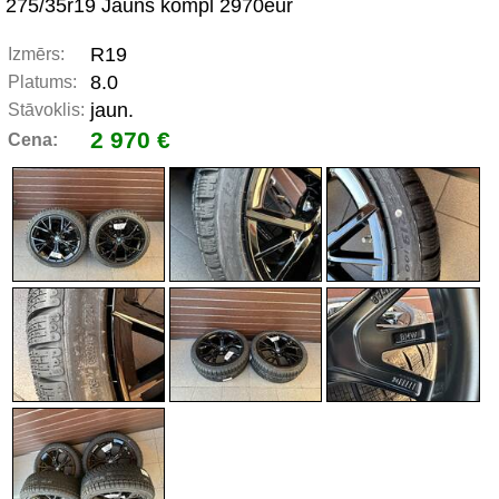
275/35r19 Jauns kompl 2970eur
R19
Izmērs:
8.0
Platums:
jaun.
Stāvoklis:
2 970 €
Cena: