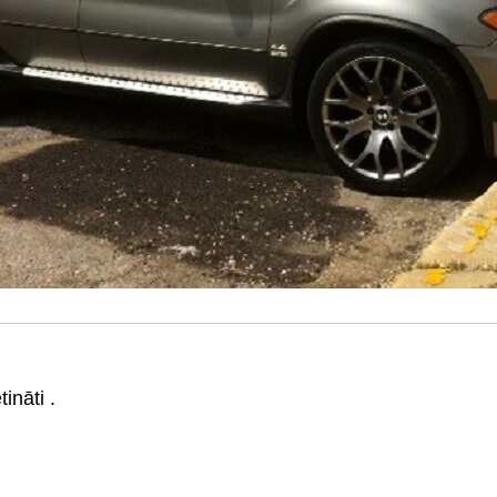
ināti .