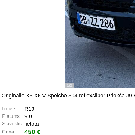
1/2
Originalie X5 X6 V-Speiche 594 reflexsilber Priekša J
R19
Izmērs:
9.0
Platums:
lietota
Stāvoklis:
450 €
Cena: