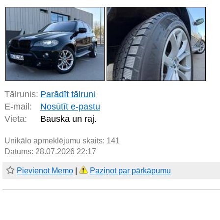
Tālrunis:
Parādīt tālruni
E-mail:
Nosūtīt e-pastu
Vieta:
Bauska un raj.
Unikālo apmeklējumu skaits:
141
Datums: 28.07.2026 22:17
Pievienot Memo
|
Paziņot par pārkāpumu