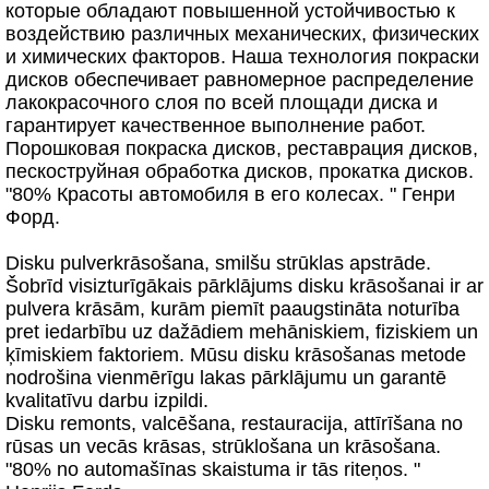
которые обладают повышенной устойчивостью к
воздействию различных механических, физических
и химических факторов. Наша технология покраски
дисков обеспечивает равномерное распределение
лакокрасочного слоя по всей площади диска и
гарантирует качественное выполнение работ.
Порошковая покраска дисков, реставрация дисков,
пескоструйная обработка дисков, прокатка дисков.
"80% Красоты автомобиля в его колесах. " Генри
Форд.
Disku pulverkrāsošana, smilšu strūklas apstrāde.
Šobrīd visizturīgākais pārklājums disku krāsošanai ir ar
pulvera krāsām, kurām piemīt paaugstināta noturība
pret iedarbību uz dažādiem mehāniskiem, fiziskiem un
ķīmiskiem faktoriem. Mūsu disku krāsošanas metode
nodrošina vienmērīgu lakas pārklājumu un garantē
kvalitatīvu darbu izpildi.
Disku remonts, valcēšana, restauracija, attīrīšana no
rūsas un vecās krāsas, strūklošana un krāsošana.
"80% no automašīnas skaistuma ir tās riteņos. "