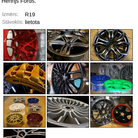
Henrijs Fords.
R19
Izmērs:
lietota
Stāvoklis: