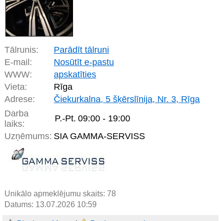
Tālrunis:
Parādīt tālruni
E-mail:
Nosūtīt e-pastu
WWW:
apskatīties
Vieta:
Rīga
Adrese:
Čiekurkalna, 5 šķērslīnija, Nr. 3, Rīga
Darba
P.-Pt.
09:00 - 19:00
laiks:
Uzņēmums:
SIA GAMMA-SERVISS
Unikālo apmeklējumu skaits:
78
Datums: 13.07.2026 10:59