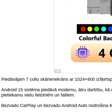
1/4
Piedāvājam 7 collu skārienekrāns ar 1024×600 izšķirtspēj
Android 15 sistēma piedāvā modernu, ātru darbību, kā a
pietiekamu vietu lietotnēm un failiem.
Bezvadu CarPlay un bezvadu Android Auto nodrošina ērt