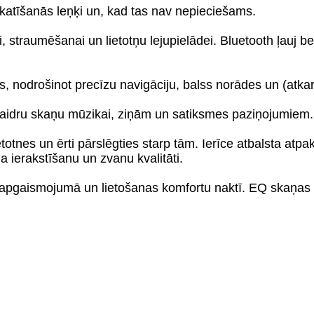
skatīšanās leņķi un, kad tas nav nepieciešams.
i, straumēšanai un lietotņu lejupielādei. Bluetooth ļauj
, nodrošinot precīzu navigāciju, balss norādes un (atkarī
kaidru skaņu mūzikai, ziņām un satiksmes paziņojumiem.
etotnes un ērti pārslēgties starp tām. Ierīce atbalsta at
a ierakstīšanu un zvanu kvalitāti.
aismojumā un lietošanas komfortu naktī. EQ skaņas iesta