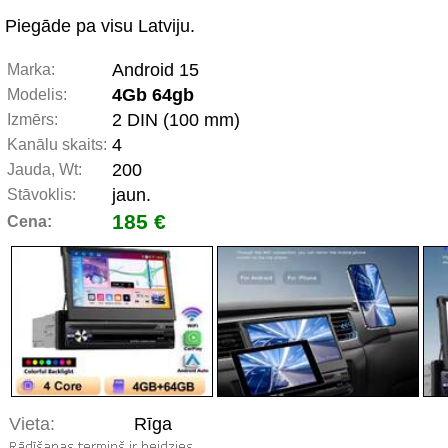
Piegāde pa visu Latviju.
Android 15
Marka:
4Gb 64gb
Modelis:
2 DIN (100 mm)
Izmērs:
4
Kanālu skaits:
200
Jauda, Wt:
jaun.
Stāvoklis:
185 €
Cena:
Vieta:
Rīga