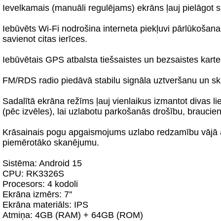
Ievelkamais (manuāli regulējams) ekrāns ļauj pielāgot 
Iebūvēts Wi‑Fi nodrošina interneta piekļuvi pārlūkošana
savienot citas ierīces.
Iebūvētais GPS atbalsta tiešsaistes un bezsaistes kartes
FM/RDS radio piedāvā stabilu signāla uztveršanu un s
Sadalītā ekrāna režīms ļauj vienlaikus izmantot divas li
(pēc izvēles), lai uzlabotu parkošanās drošību, braucien
Krāsainais pogu apgaismojums uzlabo redzamību vājā apg
piemērotāko skanējumu.
Sistēma: Android 15
CPU: RK3326S
Procesors: 4 kodoli
Ekrāna izmērs: 7''
Ekrāna materiāls: IPS
Atmiņa: 4GB (RAM) + 64GB (ROM)