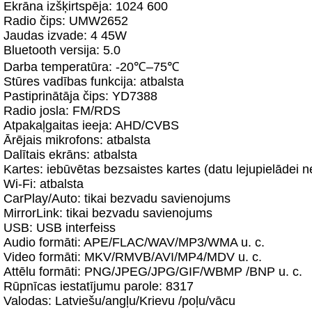
Ekrāna izšķirtspēja: 1024 600
Radio čips: UMW2652
Jaudas izvade: 4 45W
Bluetooth versija: 5.0
Darba temperatūra: -20℃–75℃
Stūres vadības funkcija: atbalsta
Pastiprinātāja čips: YD7388
Radio josla: FM/RDS
Atpakaļgaitas ieeja: AHD/CVBS
Ārējais mikrofons: atbalsta
Dalītais ekrāns: atbalsta
Kartes: iebūvētas bezsaistes kartes (datu lejupielādei 
Wi‑Fi: atbalsta
CarPlay/Auto: tikai bezvadu savienojums
MirrorLink: tikai bezvadu savienojums
USB: USB interfeiss
Audio formāti: APE/FLAC/WAV/MP3/WMA u. c.
Video formāti: MKV/RMVB/AVI/MP4/MDV u. c.
Attēlu formāti: PNG/JPEG/JPG/GIF/WBMP /BNP u. c.
Rūpnīcas iestatījumu parole: 8317
Valodas: Latviešu/angļu/Krievu /poļu/vācu