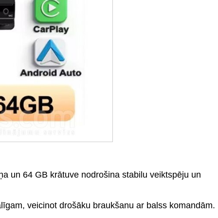
ņa un 64 GB krātuve nodrošina stabilu veiktspēju un
palīgam, veicinot drošāku braukšanu ar balss komandām.