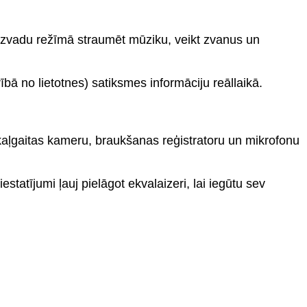
 bezvadu režīmā straumēt mūziku, veikt zvanus un
bā no lietotnes) satiksmes informāciju reāllaikā.
pakaļgaitas kameru, braukšanas reģistratoru un mikrofonu
tījumi ļauj pielāgot ekvalaizeri, lai iegūtu sev