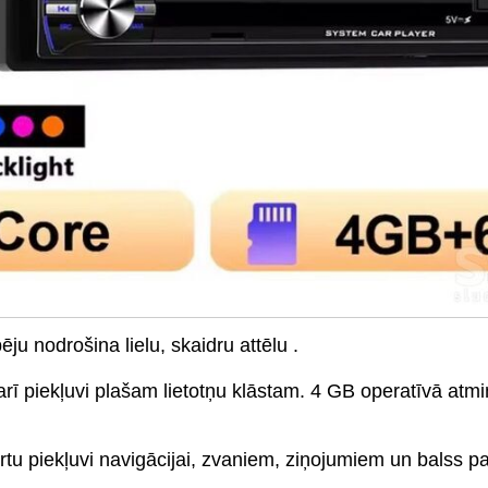
u nodrošina lielu, skaidru attēlu .
rī piekļuvi plašam lietotņu klāstam. 4 GB operatīvā atmi
u piekļuvi navigācijai, zvaniem, ziņojumiem un balss 