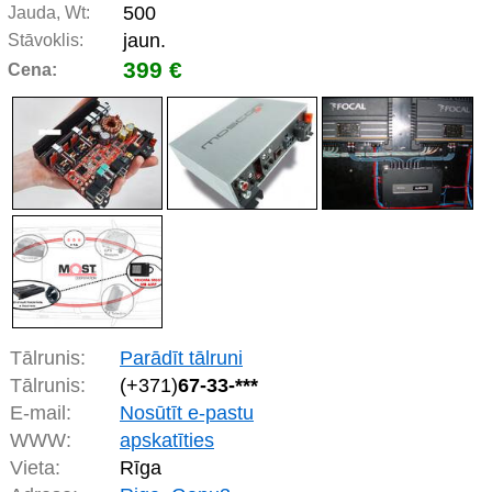
500
Jauda, Wt:
jaun.
Stāvoklis:
399 €
Cena:
Tālrunis:
Parādīt tālruni
Tālrunis:
(+371)
67-33-***
E-mail:
Nosūtīt e-pastu
WWW:
apskatīties
Vieta:
Rīga