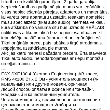
Izturību un kvalitāti garantējam. 2 gadu garantija.
Nepieciešamības gadījumā pie mums var iegādāties
visas nepieciešamās pārejas, adapterus un materiālus,
lai varētu pats aparatūru uzstādīt. Iesakām apmeklēt
mūsu specializēto (tikai auto audio) interneta veikalu,
kurā atšķirībā no vairuma citu būs uzrādīts REĀLAIS
noliktavas atlikums ofisā bez nepieciešamības veikt
iepriekšēju pasūtījumu (atbrauciet un iegādājieties).
Tikai oriģināla prece, pats labākais tirgū atrodamais.
Iespējama uzstādīšana pie mums.
Akcijas katru mēnesi dažādām precēm. Ērta stāvvieta.
Tikai auto audio, nenodarbojamies ar riepu montāžu
un eļļas maiņu. :)
---
ESX SXE100.4 (German Engineering), AB класс,
RMS 4x100 Вт x 2 Ом - усилитель мощности (4-
канальный) или другие модели, оригинал.
Любой способ оплаты в офисе или "онлайн".
Надежный и качественный усилитель.
Честная мощность, великолепное соотношение
цена/качество и мощность/габариты.