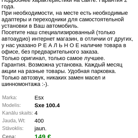
Подробнее характеристики на сайте. Гарантия 2
года.
При необходимости, на месте есть необходимые
адаптеры и переходники для самостоятельной
установки в Ваш автомобиль.
Посетите наш специализированный (только
автоаудио) интернет магазин, в отличии от других,
у нас указано Р Е А Л Ь Н О Е наличие товара в
офисе, без предварительного заказа.
Только оригинал, только самое лучшее.
Гарантия. Возможна установка. Каждый месяц
акции на разные товары. Удобная парковка.
Только автозвук, никаких замен масел и
шинномонтажа :-).
Esx
Marka:
Sxe 100.4
Modelis:
4
Kanālu skaits:
400
Jauda, Wt:
jaun.
Stāvoklis:
149 €
Cena: