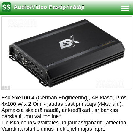
Audio/Video Pastiprinātāji
1/3
Esx Sxe100.4 (German Engineering), AB klase, Rms
4x100 W x 2 Omi - jaudas pastiprinātājs (4-kanālu).
Apmaksa skaidrā naudā, ar kredītkarti, ar bankas
pārskaitijumu vai "online".
Lieliska cenas/kvalitātes un jaudas/gabarītu attiecība.
Vairāk raksturlielumus meklējiet mājas lapā.