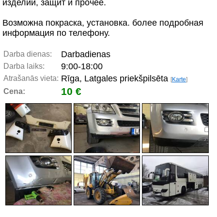
изделий, защит и прочее.
Возможна покраска, установка. более подробная
информация по телефону.
Darbadienas
Darba dienas:
9:00-18:00
Darba laiks:
Rīga, Latgales priekšpilsēta
Atrašanās vieta:
[
Karte
]
10 €
Cena: