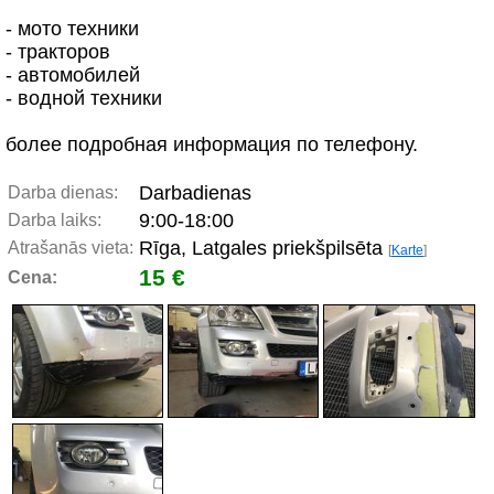
- мото техники
- тракторов
- автомобилей
- водной техники
более подробная информация по телефону.
Darbadienas
Darba dienas:
9:00-18:00
Darba laiks:
Rīga, Latgales priekšpilsēta
Atrašanās vieta:
[
Karte
]
15 €
Cena: