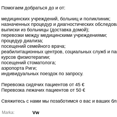
Помогаем добраться до и от:
медицинских учреждений, больниц и поликлиник;
назначенных процедур и диагностических обследов
выписки из больницы (доставка домой);
перевозки между медицинскими учреждениями;
процедур диализа;
посещений семейного врача;
реабилитационных центров, социальных служб и па
курсов физиотерапии;
посещений стоматолога;
аэропорта Риги;
индивидуальных поездок по запросу.
Перевозка сидячих пациентов от 45 €
Перевозка лежачих пациентов от 50 €
Свяжитесь с нами мы позаботимся о вас и ваших бл
Vw
Marka: