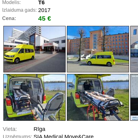
T6
Modelis:
2017
Izlaiduma gads:
45 €
Cena:
Vieta:
Rīga
Uzņēmums:
SIA Medical Move&Care