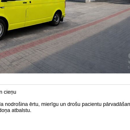
n cieņu
 nodrošina ērtu, mierīgu un drošu pacientu pārvadāšanu 
oņa atbalstu.