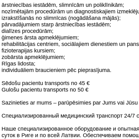
ārstniecības iestādēm, slimnīcām un poliklīnikām;
nozīmētajām procedūrām un diagnostiskajiem izmeklē
izrakstīšanās no slimnīcas (nogādāšana mājās);
pārvadājumiem starp ārstniecības iestādēm;
dialīzes procedūrām;
ģimenes ārsta apmeklējumiem;
rehabilitācijas centriem, sociālajiem dienestiem un pan
fizioterapijas kursiem;
zobārsta apmeklējumiem;
Rīgas lidosta;
individuāliem braucieniem pēc pieprasījuma.
Sēdošu pacientu transports no 45 €
Gulošu pacientu transports no 50 €
Sazinieties ar mums – parūpēsimies par Jums vai Jūsu 
Специализированный медицинский транспорт 24/7 с
Наше специализированное оборудование и опытная
суток в Риге и по всей Латвии. Обеспечиваем помо