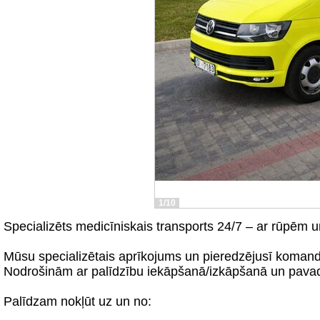
1/10
Specializēts medicīniskais transports 24/7 – ar rūpēm u
Mūsu specializētais aprīkojums un pieredzējusī komanda
Nodrošinām ar palīdzību iekāpšanā/izkāpšanā un pavad
Palīdzam nokļūt uz un no: