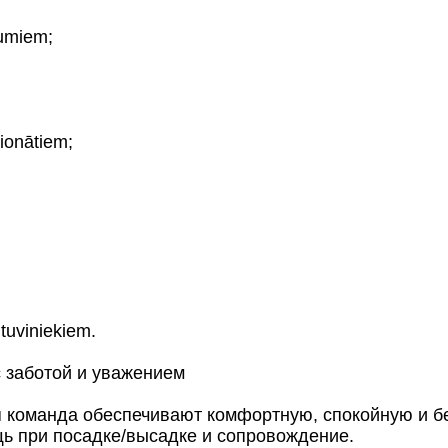
jumiem;
sionātiem;
tuviniekiem.
 заботой и уважением
 команда обеспечивают комфортную, спокойную и б
щь при посадке/высадке и сопровождение.