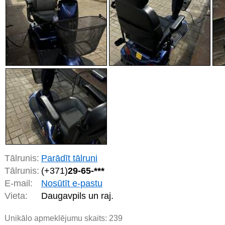
Tālrunis:
Parādīt tālruni
Tālrunis:
(+371)
29-65-***
E-mail:
Nosūtīt e-pastu
Vieta:
Daugavpils un raj.
Unikālo apmeklējumu skaits:
239