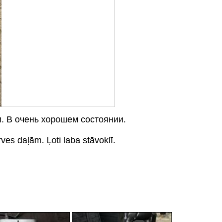
и. В очень хорошем состоянии.
rves daļām. Ļoti laba stāvoklī.