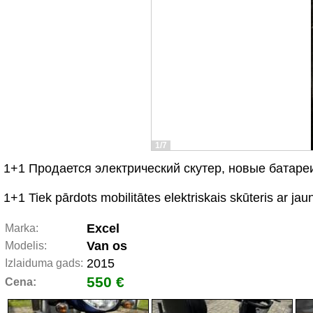
1/7
1+1 Продается электрический скутер, новые батареи
1+1 Tiek pārdots mobilitātes elektriskais skūteris ar jau
Excel
Marka:
Van os
Modelis:
2015
Izlaiduma gads:
550 €
Cena: