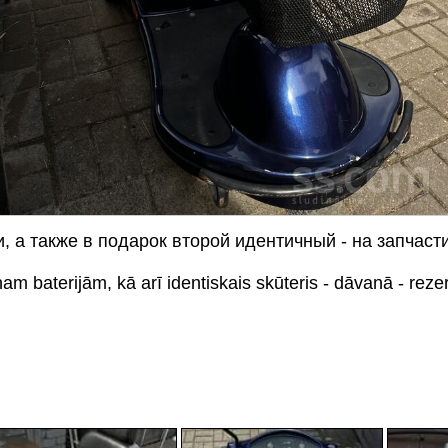
, а также в подарок второй идентичный - на запчаст
nam baterijām, kā arī identiskais skūteris - dāvanā - reze