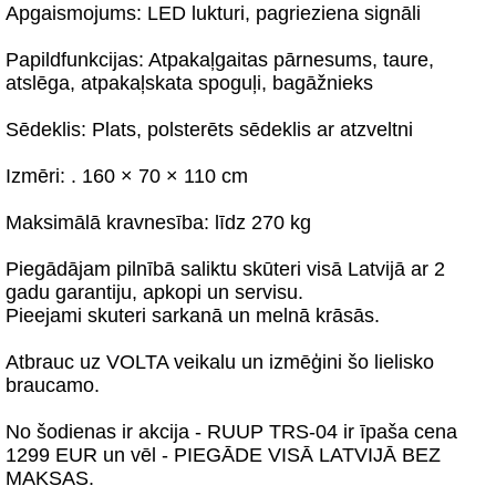
Apgaismojums: LED lukturi, pagrieziena signāli
Papildfunkcijas: Atpakaļgaitas pārnesums, taure,
atslēga, atpakaļskata spoguļi, bagāžnieks
Sēdeklis: Plats, polsterēts sēdeklis ar atzveltni
Izmēri: . 160 × 70 × 110 cm
Maksimālā kravnesība: līdz 270 kg
Piegādājam pilnībā saliktu skūteri visā Latvijā ar 2
gadu garantiju, apkopi un servisu.
Pieejami skuteri sarkanā un melnā krāsās.
Atbrauc uz VOLTA veikalu un izmēģini šo lielisko
braucamo.
No šodienas ir akcija - RUUP TRS-04 ir īpaša cena
1299 EUR un vēl - PIEGĀDE VISĀ LATVIJĀ BEZ
MAKSAS.