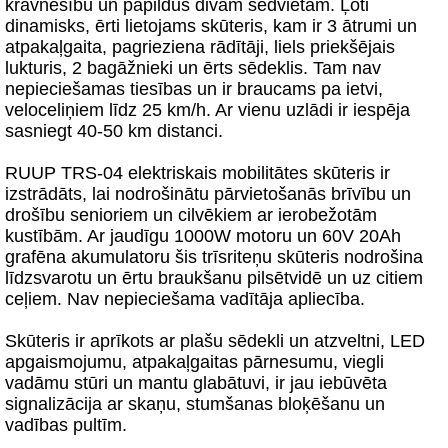
kravnesību un papildus divām sēdvietām. Ļoti
dinamisks, ērti lietojams skūteris, kam ir 3 ātrumi un
atpakaļgaita, pagrieziena rādītāji, liels priekšējais
lukturis, 2 bagāžnieki un ērts sēdeklis. Tam nav
nepieciešamas tiesības un ir braucams pa ietvi,
veloceliņiem līdz 25 km/h. Ar vienu uzlādi ir iespēja
sasniegt 40-50 km distanci.
RUUP TRS-04 elektriskais mobilitātes skūteris ir
izstrādāts, lai nodrošinātu pārvietošanās brīvību un
drošību senioriem un cilvēkiem ar ierobežotām
kustībām. Ar jaudīgu 1000W motoru un 60V 20Ah
grafēna akumulatoru šis trīsriteņu skūteris nodrošina
līdzsvarotu un ērtu braukšanu pilsētvidē un uz citiem
ceļiem. Nav nepieciešama vadītāja apliecība.
Skūteris ir aprīkots ar plašu sēdekli un atzveltni, LED
apgaismojumu, atpakaļgaitas pārnesumu, viegli
vadāmu stūri un mantu glabātuvi, ir jau iebūvēta
signalizācija ar skaņu, stumšanas bloķēšanu un
vadības pultīm.