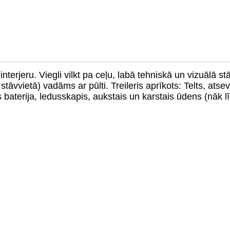
nterjeru. Viegli vilkt pa ceļu, labā tehniskā un vizuālā stā
u stāvvietā) vadāms ar pūlti. Treileris aprīkots: Telts, atse
baterija, ledusskapis, aukstais un karstais ūdens (nāk lī