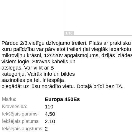
1/10
Pārdod 2/3.vietīgu dzīvojamo treileri. Plašs ar praktisku i
kuru palīdzību var pārvietot treileri (lai vieglāk ieparkot
mikroviļņu krāsni, 12/220v apgaismojums, dziļās izlādes 
visiem logie. Strāvas kabelis un
atslēgas. Var vilkt ar B
kategoriju. Vairāk info un bildes
sazinoties pa tel. Ir iespēja
piegādāt uz jūsu norādīto vietu. Dotajā brīdī bez TA.
Europa 450Es
Marka:
110
Kravnesība:
4.50
Iekšējais garums:
2.10
Iekšējais platums:
2
Iekšējais augstums: