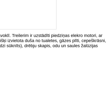
voklī. Treilerim ir uzstādīti piedziņas elekro motori, ar
višķi izvietota duša no tualetes, gāzes plīti, cepeškrāsni,
dzi sūknīts), drēbju skapis, odu un saules žalūzijas