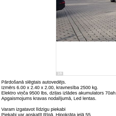
1/9
Pārdošanā slēgtais autovedējs.
Izmērs 6.00 x 2.40 x 2.00, kravnesība 2500 kg.
Elektro viņča 9500 lbs, dziļas izlādes akumulators 70ah, 
Apgaismojums kravas nodalījumā, Led lentas.
Varam izgatavot līdzigu piekabi
Piekabi var apskatīt Rīgā, Hipokrāta ielā 55