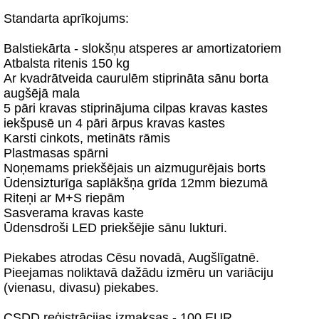
Standarta aprīkojums:
Balstiekārta - slokšņu atsperes ar amortizatoriem
Atbalsta ritenis 150 kg
Ar kvadrātveida caurulēm stiprināta sānu borta
augšējā mala
5 pāri kravas stiprinājuma cilpas kravas kastes
iekšpusē un 4 pāri ārpus kravas kastes
Karsti cinkots, metināts rāmis
Plastmasas spārni
Noņemams priekšējais un aizmugurējais borts
Ūdensizturīga saplākšņa grīda 12mm biezumā
Riteņi ar M+S riepām
Sasverama kravas kaste
Ūdensdroši LED priekšējie sānu lukturi.
Piekabes atrodas Cēsu novadā, Augšlīgatnē.
Pieejamas noliktavā dažādu izmēru un variāciju
(vienasu, divasu) piekabes.
CSDD reģistrācijas izmaksas - 100 EUR