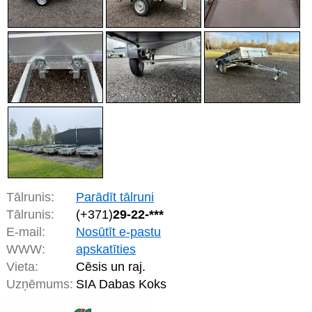
Tālrunis:
Parādīt tālruni
Tālrunis:
(+371)
29-22-***
E-mail:
Nosūtīt e-pastu
WWW:
apskatīties
Vieta:
Cēsis un raj.
Uzņēmums:
SIA Dabas Koks