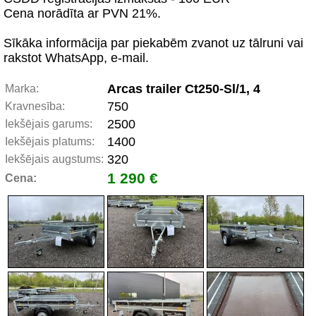
Cena norādīta ar PVN 21%.
Sīkāka informācija par piekabēm zvanot uz tālruni vai
rakstot WhatsApp, e-mail.
Arcas trailer Ct250-Sl/1, 4
Marka:
750
Kravnesība:
2500
Iekšējais garums:
1400
Iekšējais platums:
320
Iekšējais augstums:
1 290 €
Cena: