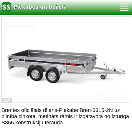
Piekabes un treileri
1/10
Brentex oficiālais dīleris-Piekabe Bren-3315-2N uz
pilnībā cinkota, metināts rāmis ir izgatavota no izturīga
S355 konstrukciju tērauda.