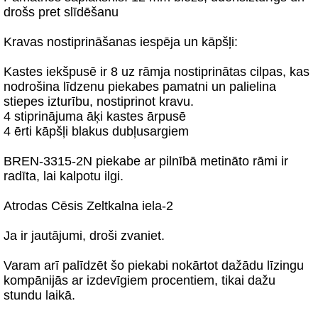
drošs pret slīdēšanu
Kravas nostiprināšanas iespēja un kāpšļi:
Kastes iekšpusē ir 8 uz rāmja nostiprinātas cilpas, kas
nodrošina līdzenu piekabes pamatni un palielina
stiepes izturību, nostiprinot kravu.
4 stiprinājuma āķi kastes ārpusē
4 ērti kāpšļi blakus dubļusargiem
BREN-3315-2N piekabe ar pilnībā metināto rāmi ir
radīta, lai kalpotu ilgi.
Atrodas Cēsis Zeltkalna iela-2
Ja ir jautājumi, droši zvaniet.
Varam arī palīdzēt šo piekabi nokārtot dažādu līzingu
kompānijās ar izdevīgiem procentiem, tikai dažu
stundu laikā.