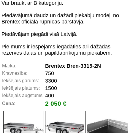
Var braukt ar B kategoriju.
Piedāvājumā daudz un dažādi piekabju modeļi no
Brentex oficiālā rūpnīcas pārstāvja.
Piedāvājam piegādi visā Latvijā.
Pie mums ir iespējams iegādāties arī dažādas
rezerves daļas un papildaprīkojumu piekabēm.
Brentex Bren-3315-2N
Marka:
750
Kravnesība:
3300
Iekšējais garums:
1500
Iekšējais platums:
400
Iekšējais augstums:
2 050 €
Cena: