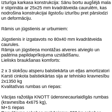
Izturīga karkasa konstrukcija: Sānu bortu augšējā mala
ir stiprināta ar 25x25 mm kvadrātveida caurulēm, kas
nodrošina konstrukcijai ilgstošu izturību pret pārslodzi
un deformāciju.
Rāmis un jūgstienis ar urbumiem:
Jūgstienis ir izgatavots no 80x40 mm kvadrātveida
caurules.
Rāmja un jūgstieņa montāžas atveres atvieglo un
paātrina papildaprīkojuma uzstādīšanu.
Lielisks braukšanas komforts:
2 x 3 slokšņu atsperu balstiekārta un eļļas amortizatori
Karsti cinkota balstiekārtas sija ar tehnisko kravnesību
2x1350 kg
Kvalitatīvas rumbas un riepas:
Vācijas ražotāja KNOTT ūdensnecaurlaidīgās rumbas
(kravnesība 4x675 kg),
M+S riepas