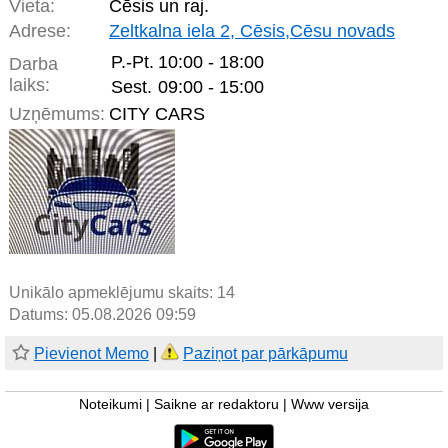
Vieta:
Cēsis un raj.
Adrese:
Zeltkalna iela 2, Cēsis,Cēsu novads
P.-Pt.
10:00 - 18:00
Darba
laiks:
Sest.
09:00 - 15:00
Uzņēmums:
CITY CARS
Unikālo apmeklējumu skaits:
14
Datums: 05.08.2026 09:59
Pievienot Memo
|
Paziņot par pārkāpumu
Noteikumi
|
Saikne ar redaktoru
|
Www versija