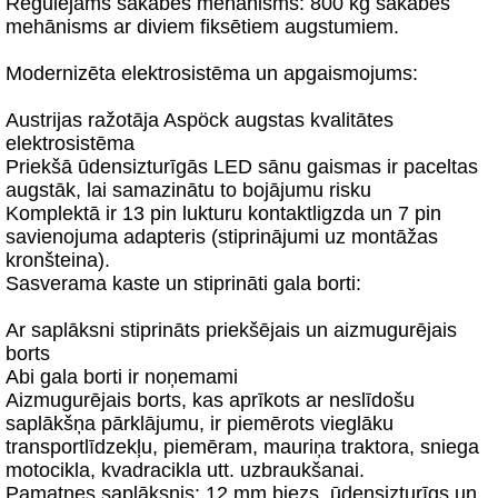
Regulējams sakabes mehānisms: 800 kg sakabes
mehānisms ar diviem fiksētiem augstumiem.
Modernizēta elektrosistēma un apgaismojums:
Austrijas ražotāja Aspöck augstas kvalitātes
elektrosistēma
Priekšā ūdensizturīgās LED sānu gaismas ir paceltas
augstāk, lai samazinātu to bojājumu risku
Komplektā ir 13 pin lukturu kontaktligzda un 7 pin
savienojuma adapteris (stiprinājumi uz montāžas
kronšteina).
Sasverama kaste un stiprināti gala borti:
Ar saplāksni stiprināts priekšējais un aizmugurējais
borts
Abi gala borti ir noņemami
Aizmugurējais borts, kas aprīkots ar neslīdošu
saplākšņa pārklājumu, ir piemērots vieglāku
transportlīdzekļu, piemēram, mauriņa traktora, sniega
motocikla, kvadracikla utt. uzbraukšanai.
Pamatnes saplāksnis: 12 mm biezs, ūdensizturīgs un