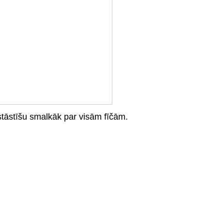
stāstīšu smalkāk par visām fīčām.