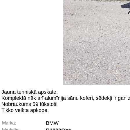
1/5
Jauna tehniskā apskate.
Komplektā nāk arī alumīnija sānu koferi, sēdekļi ir ga
Nobraukums 59 tūkstoši
Tikko veikta apkope.
BMW
Marka: