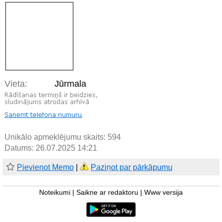
Vieta:
Jūrmala
Unikālo apmeklējumu skaits:
594
Datums: 26.07.2025 14:21
Pievienot Memo
|
Paziņot par pārkāpumu
Noteikumi
|
Saikne ar redaktoru
|
Www versija