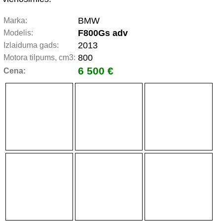
BMW
Marka:
F800Gs adv
Modelis:
2013
Izlaiduma gads:
800
Motora tilpums, cm3:
6 500 €
Cena: