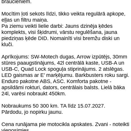
braucieniem.
Mocītim ļoti sekots līdzi, tikko veikta regulārā apkope,
eļļas un filtru maiņa.
Pa ziemu veikti lielie darbi: Jauns dzinēja ķēdes
komplekts, visi šķidrumi, vārstu regulēšana, jauna
piedziņas ķēde DID. Nomainīti visi bremžu diski un
kluči.
Aprīkojums: SW-Motech dugas, Arrow izpūtējs, 30mm
stūres paaugstinājums, 42l centrālā kaste, USB-A un
USB-C, Quad Lock spoguļa stiprinājums. 2 atslēgas.
LED gaismas ar E’ marķējumu. Barkbusters roku sargi.
Enduro pakotne ABS, ASC. Komforta pakotne -
apsildāmi rokturi, dators, centrālais balsts. Lielā bāka
24l, varēsi nobraukt 450km.
Nobraukums 50 300 km. TA līdz 15.07.2027.
Pārdodu, jo nopirku jaunu.
Cena runājama pie motocikla apskates. Zvani - noteikti
vienosimies.