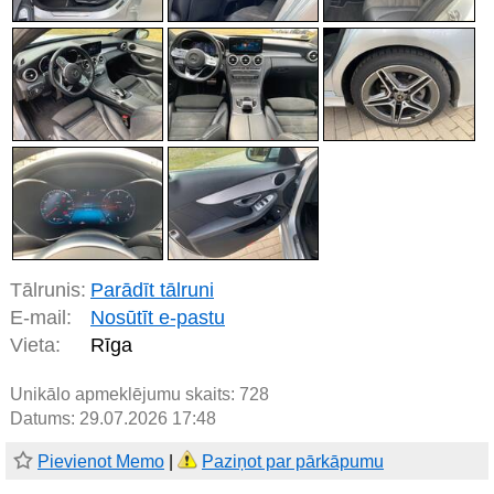
Tālrunis:
Parādīt tālruni
E-mail:
Nosūtīt e-pastu
Vieta:
Rīga
Unikālo apmeklējumu skaits:
728
Datums: 29.07.2026 17:48
Pievienot Memo
|
Paziņot par pārkāpumu