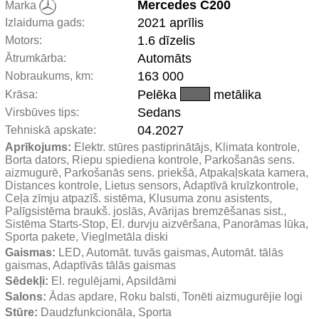
Mercedes C200
Marka
2021 aprīlis
Izlaiduma gads:
1.6 dīzelis
Motors:
Automāts
Ātrumkārba:
163 000
Nobraukums, km:
Pelēka
metālika
Krāsa:
Sedans
Virsbūves tips:
04.2027
Tehniskā apskate:
Aprīkojums:
 Elektr. stūres pastiprinātājs, Klimata kontrole, 
Borta dators, Riepu spiediena kontrole, Parkošanās sens. 
aizmugurē, Parkošanās sens. priekšā, Atpakaļskata kamera, 
Distances kontrole, Lietus sensors, Adaptīvā kruīzkontrole, 
Ceļa zīmju atpazīš. sistēma, Klusuma zonu asistents, 
Palīgsistēma braukš. joslās, Avārijas bremzēšanas sist., 
Sistēma Starts-Stop, El. durvju aizvēršana, Panorāmas lūka, 
Sporta pakete, Vieglmetāla diski
Gaismas:
 LED, Automāt. tuvās gaismas, Automāt. tālās 
gaismas, Adaptīvās tālās gaismas
Sēdekļi:
 El. regulējami, Apsildāmi
Salons:
 Ādas apdare, Roku balsti, Tonēti aizmugurējie logi
Stūre:
 Daudzfunkcionāla, Sporta