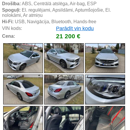
Drošība:
 ABS, Centrālā atslēga, Air-bag, ESP
Spoguļi:
 El. regulējami, Apsildāmi, Aptumšojošie, El. 
nolokāmi, Ar atmiņu
Hi-Fi:
 USB, Navigācija, Bluetooth, Hands-free
Parādīt vin kodu
VIN kods:
21 200 €
Cena: