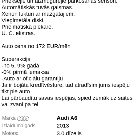
Priekšējie un aizmugurējie parkošanās sensori.
Automātiskās tuvās gaismas.
Xenon lukturi ar mazgātājiem.
Vieglmetāla diski.
Pneimatiskā piekare.
U. C. ekstras.
Auto cena no 172 EUR/mēn
Superakcija
-no 5, 9% gadā
-0% pirmā iemaksa
-Auto ar oficiālu garantiju
Ja ir bojāta kredītvēsture, tad atradīsim jums iespēju
tikt pie auto.
Lai pārbaudītu savas iespējas, spied zemāk uz saites
vai zvani pa tel.
Audi A6
Marka
2013
Izlaiduma gads:
3.0 dīzelis
Motors: