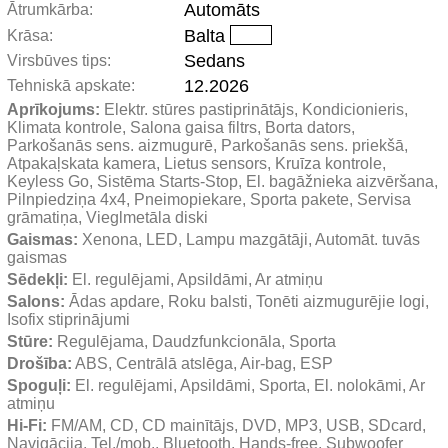
Automāts
Ātrumkārba:
Balta
Krāsa:
Sedans
Virsbūves tips:
12.2026
Tehniskā apskate:
Aprīkojums:
 Elektr. stūres pastiprinātājs, Kondicionieris, 
Klimata kontrole, Salona gaisa filtrs, Borta dators, 
Parkošanās sens. aizmugurē, Parkošanās sens. priekšā, 
Atpakaļskata kamera, Lietus sensors, Kruīza kontrole, 
Keyless Go, Sistēma Starts-Stop, El. bagāžnieka aizvēršana, 
Pilnpiedziņa 4x4, Pneimopiekare, Sporta pakete, Servisa 
grāmatiņa, Vieglmetāla diski
Gaismas:
 Xenona, LED, Lampu mazgātāji, Automāt. tuvās 
gaismas
Sēdekļi:
 El. regulējami, Apsildāmi, Ar atmiņu
Salons:
 Ādas apdare, Roku balsti, Tonēti aizmugurējie logi, 
Isofix stiprinājumi
Stūre:
 Regulējama, Daudzfunkcionāla, Sporta
Drošība:
 ABS, Centrālā atslēga, Air-bag, ESP
Spoguļi:
 El. regulējami, Apsildāmi, Sporta, El. nolokāmi, Ar 
atmiņu
Hi-Fi:
 FM/AM, CD, CD mainītājs, DVD, MP3, USB, SDcard, 
Navigācija, Tel./mob., Bluetooth, Hands-free, Subwoofer