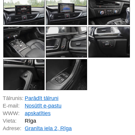
Tālrunis:
Parādīt tālruni
E-mail:
Nosūtīt e-pastu
WWW:
apskatīties
Vieta:
Rīga
Adrese:
Granīta iela 2, Rīga