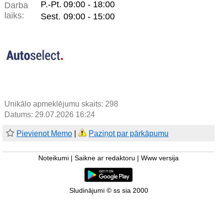
P.-Pt.
09:00 - 18:00
Darba
laiks:
Sest.
09:00 - 15:00
Unikālo apmeklējumu skaits:
298
Datums: 29.07.2026 16:24
Pievienot Memo
|
Paziņot par pārkāpumu
Noteikumi
|
Saikne ar redaktoru
|
Www versija
Sludinājumi © ss sia 2000