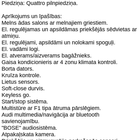
Piedziņa: Quattro pilnpiedziņa.
Aprīkojums un īpašības:
Melns ādas salons ar melnajiem griestiem.
El. regulējamas un apsildāmas priekšējās sēdvietas ar
atmiņu.
El. regulējami, apsildāmi un nolokami spoguļi.
El. vadāmi logi.
El. atverams/aizverams bagāžnieks.
Gaisa kondicionieris ar 4 zonu klimata kontroli.
Borta dators.
Kruīza kontrole.
Lietus sensors.
Soft-close durvis.
Keyless go.
Start/stop sistēma.
Multistūre ar F1 tipa ātruma pārslēgiem.
Audi multimedia/navigācija ar bluetooth
savienojamību.
"BOSE" audiosistēma.
Atpakaļskata kamera.