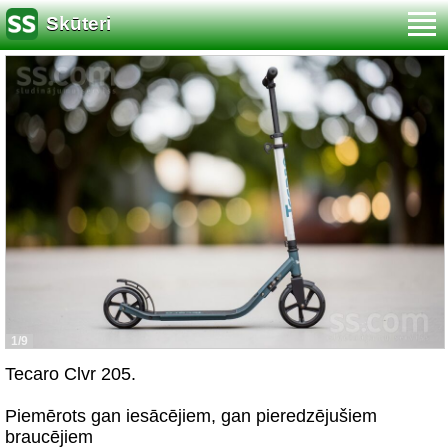
Skūteri
1/9
Tecaro Clvr 205.
Piemērots gan iesācējiem, gan pieredzējušiem
braucējiem