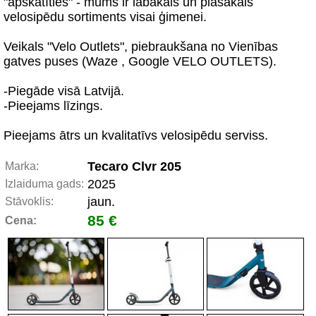
"apskatīties" - mums ir labākais un plašākais
velosipēdu sortiments visai ģimenei.
Veikals "Velo Outlets", piebraukšana no Vienības
gatves puses (Waze , Google VELO OUTLETS).
-Piegāde visā Latvijā.
-Pieejams līzings.
Pieejams ātrs un kvalitatīvs velosipēdu serviss.
Tecaro Clvr 205
Marka:
2025
Izlaiduma gads:
jaun.
Stāvoklis:
85 €
Cena: