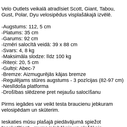
Velo Outlets veikalā atradīsiet Scott, Giant, Tabou,
Gust, Polar, Dyu velosipēdus visplašākajā izvēlē.
-Augstums: 112, 5 cm
-Platums: 35 cm
-Garums: 92 cm
-Izmēri salocītā veidā: 39 x 88 cm
-Svars: 4, 8 kg
-Maksimāla slodze: līdz 100 kg
-Riteņi: 20, 5 cm
-Gultņi: Abec-7
-Bremze: Aizmugurējās kājas bremze
-Regulējams stūres augstums - 3 pozīcijas (82-97 cm)
-Neslīdoša platforma
-Drošības slēdzene pret nejaušu salocīšanu
Pirms iegādes var veikt testa braucienu jebkuram
velosipēdam un skūterim.
Ieskaties mūsu plašajā piedāvājumā spiežot