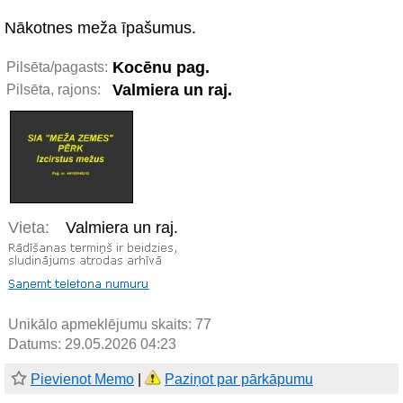
Nākotnes meža īpašumus.
Kocēnu pag.
Pilsēta/pagasts:
Valmiera un raj.
Pilsēta, rajons:
Vieta:
Valmiera un raj.
Unikālo apmeklējumu skaits:
77
Datums: 29.05.2026 04:23
Pievienot Memo
|
Paziņot par pārkāpumu