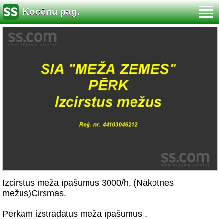
Kocēnu pag.
Izcirstus meža īpašumus 3000/h, (Nākotnes
mežus)Cirsmas.
Pērkam izstrādātus meža īpašumus .