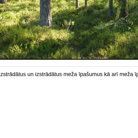
 izstrādātus un izstrādātus meža īpašumus kā arī meža 