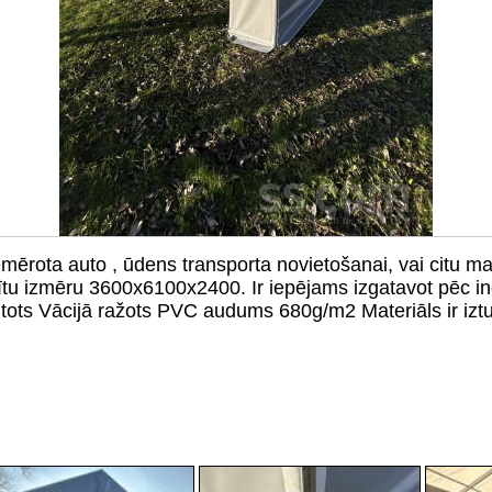
emērota auto , ūdens transporta novietošanai, vai citu m
rītu izmēru 3600x6100x2400. Ir iepējams izgatavot pēc in
ntots Vācijā ražots PVC audums 680g/m2 Materiāls ir izt