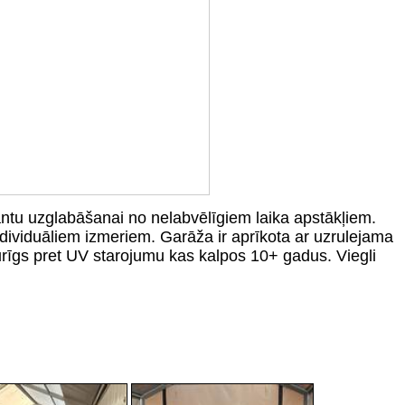
antu uzglabāšanai no nelabvēlīgiem laika apstākļiem.
dividuāliem izmeriem. Garāža ir aprīkota ar uzrulejama
urīgs pret UV starojumu kas kalpos 10+ gadus. Viegli