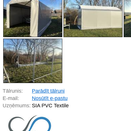
Tālrunis:
Parādīt tālruni
E-mail:
Nosūtīt e-pastu
Uzņēmums:
SIA PVC Textile