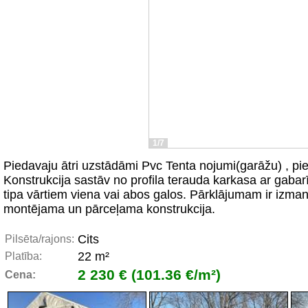
1/7
Piedavaju ātri uzstādāmi Pvc Tenta nojumi(garāžu) , pi
Konstrukcija sastāv no profila terauda karkasa ar gaba
tipa vārtiem viena vai abos galos. Pārklājumam ir izma
montējama un pārceļama konstrukcija.
Cits
Pilsēta/rajons:
22 m²
Platība:
2 230 € (101.36 €/m²)
Cena: