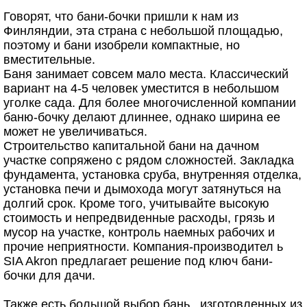
Говорят, что бани-бочки пришли к нам из
Финляндии, эта страна с небольшой площадью,
поэтому и бани изобрели компактные, но
вместительные.
Баня занимает совсем мало места. Классический
вариант на 4-5 человек уместится в небольшом
уголке сада. Для более многочисленной компании
баню-бочку делают длиннее, однако ширина ее
может не увеличиваться.
Строительство капитальной бани на дачном
участке сопряжено с рядом сложностей. Закладка
фундамента, установка сруба, внутренняя отделка,
установка печи и дымохода могут затянуться на
долгий срок. Кроме того, учитывайте высокую
стоимость и непредвиденные расходы, грязь и
мусор на участке, контроль наемных рабочих и
прочие неприятности. Компания-производител ь
SIA Akron предлагает решение под ключ бани-
бочки для дачи.
Также есть большой выбор бань , изготовленных из