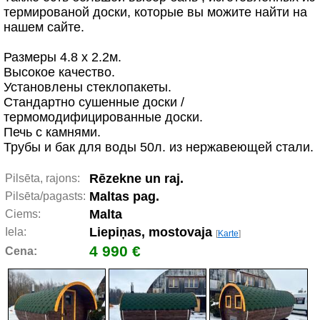
термированой доски, которые вы можите найти на
нашем сайте.
Размеры 4.8 x 2.2м.
Высокое качество.
Установлены стеклопакеты.
Cтандартно сушенные доски /
термомодифицированные доски.
Печь с камнями.
Трубы и бак для воды 50л. из нержавеющей стали.
Rēzekne un raj.
Pilsēta, rajons:
Maltas pag.
Pilsēta/pagasts:
Malta
Ciems:
Liepiņas, mostovaja
Iela:
[
Karte
]
4 990 €
Cena: