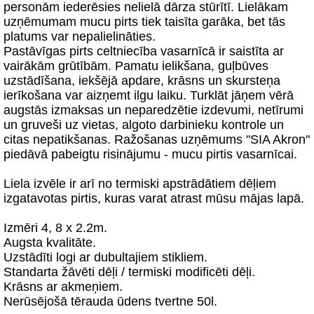
personām iederēsies nelielā dārza stūrītī. Lielākam
uzņēmumam mucu pirts tiek taisīta garāka, bet tās
platums var nepalielināties.
Pastāvīgas pirts celtniecība vasarnīcā ir saistīta ar
vairākām grūtībām. Pamatu ielikšana, guļbūves
uzstādīšana, iekšējā apdare, krāsns un skursteņa
ierīkošana var aizņemt ilgu laiku. Turklāt jāņem vērā
augstās izmaksas un neparedzētie izdevumi, netīrumi
un gruveši uz vietas, algoto darbinieku kontrole un
citas nepatikšanas. Ražošanas uzņēmums "SIA Akron"
piedāvā pabeigtu risinājumu - mucu pirtis vasarnīcai.
Liela izvēle ir arī no termiski apstrādātiem dēļiem
izgatavotas pirtis, kuras varat atrast mūsu mājas lapā.
Izmēri 4, 8 x 2.2m.
Augsta kvalitāte.
Uzstādīti logi ar dubultajiem stikliem.
Standarta žāvēti dēļi / termiski modificēti dēļi.
Krāsns ar akmeņiem.
Nerūsējošā tērauda ūdens tvertne 50l.