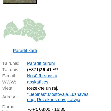
Parādīt karti
Tālrunis:
Parādīt tālruni
Tālrunis:
(+371)
25-41-***
E-mail:
Nosūtīt e-pastu
WWW:
apskatīties
Vieta:
Rēzekne un raj.
"Liepiņas",Mostovaja,Lūznavas
Adrese:
pag.,Rēzeknes nov.,Latvija
Darba
P.-Pt.
08:00 - 16:30