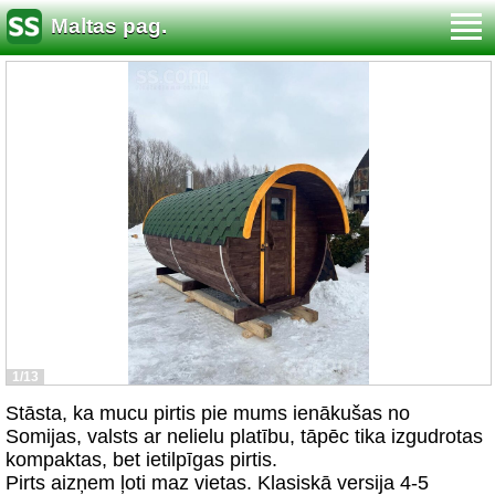
Maltas pag.
1/13
Stāsta, ka mucu pirtis pie mums ienākušas no
Somijas, valsts ar nelielu platību, tāpēc tika izgudrotas
kompaktas, bet ietilpīgas pirtis.
Pirts aizņem ļoti maz vietas. Klasiskā versija 4-5