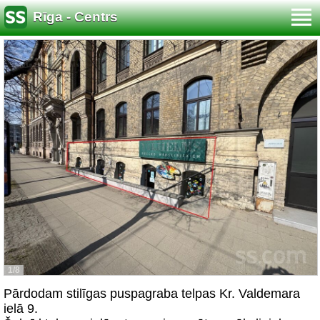
Rīga - Centrs
1/8
Pārdodam stilīgas puspagraba telpas Kr. Valdemara
ielā 9.