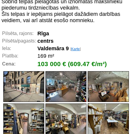
Šobrīd telpas pielāgotas un iznomātas mākslinieku
piederumu tirdzniecības veikalm.
Šīs telpas ir iepējams pielāgot dažādiem darbības
veidiem, vai arī atstāt esošo nomnieku.
Rīga
Pilsēta, rajons:
centrs
Pilsēta/pagasts:
Valdemāra 9
Iela:
[
Karte
]
169 m²
Platība:
103 000 € (609.47 €/m²)
Cena: