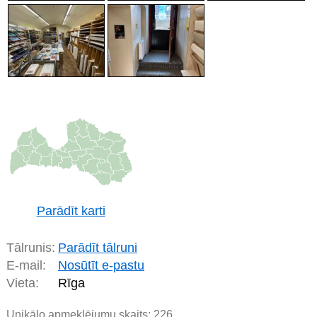
Parādīt karti
Tālrunis:
Parādīt tālruni
E-mail:
Nosūtīt e-pastu
Vieta:
Rīga
Unikālo apmeklējumu skaits:
226