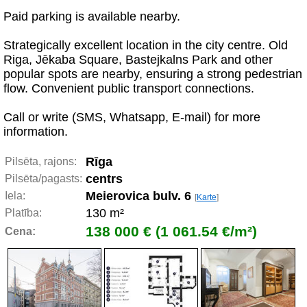
Paid parking is available nearby.
Strategically excellent location in the city centre. Old
Riga, Jēkaba Square, Bastejkalns Park and other
popular spots are nearby, ensuring a strong pedestrian
flow. Convenient public transport connections.
Call or write (SMS, Whatsapp, E-mail) for more
information.
Rīga
Pilsēta, rajons:
centrs
Pilsēta/pagasts:
Meierovica bulv. 6
Iela:
[
Karte
]
130 m²
Platība:
138 000 € (1 061.54 €/m²)
Cena: