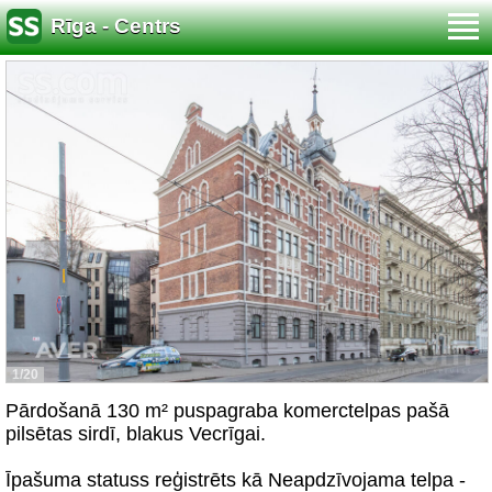
Rīga - Centrs
1/20
Pārdošanā 130 m² puspagraba komerctelpas pašā
pilsētas sirdī, blakus Vecrīgai.
Īpašuma statuss reģistrēts kā Neapdzīvojama telpa -