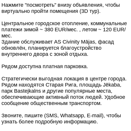
Нажмите "посмотреть" внизу объявления, чтобы
виртуально пройти помещения (3D тур).
Центральное городское отопление, коммунальные
платежи зимой ~ 380 EUR/мес. , летом ~ 120 EUR/
мес.
Здание обслуживает AS Civinity Mājas, фасад
обновлён, планируется благоустройство
внутреннего двора с зоной отдыха.
Рядом доступна платная парковка.
Стратегически выгодная локация в центре города.
Рядом находятся Старая Рига, площадь Jēkaba,
парк Bastejkalns и другие популярные места,
обеспечивающие активный поток людей. Удобное
сообщение общественным транспортом.
Звоните, пишите (SMS, Whatsapp, E-mail), чтобы
узнать более подробную информацию.