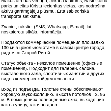
Blakus atrodas Vecrīga, Jēkaba laukums, Bastejkalna
parks un citas tūristu iecienītas vietas, kas nodrošina
aktīvu garāmgājēju plūsmu. Ērta sabiedriskā
transporta satiksme.
Zvaniet, rakstiet (SMS, Whatsapp, E-mail), lai
noskaidrotu sīkāku informāciju.
Продаются коммерческие помещения площадью
130 м² в цокольном этаже в самом центре города,
рядом со Старой Ригой.
Статус объекта - нежилое помещение (офисные
помещения). Подходит для галереи, салона,
выставочного зала, спортивных занятий и других
видов коммерческой деятельности.
Вход из подъезда. Толстые стены обеспечивают
хорошую звукоизоляцию. Высота потолков - 2, 95
м. В помещениях полноценные окна, выходящие
как на улицу, так и во двор.