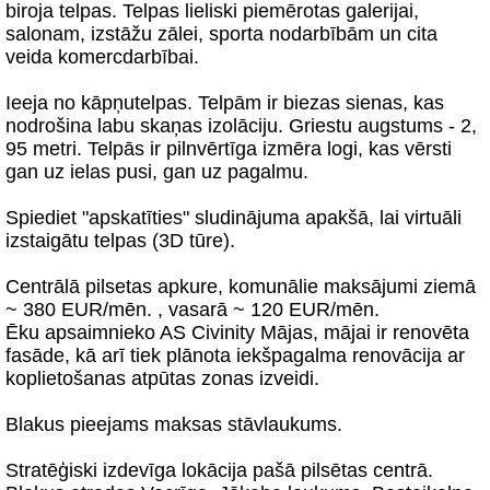
biroja telpas. Telpas lieliski piemērotas galerijai,
salonam, izstāžu zālei, sporta nodarbībām un cita
veida komercdarbībai.
Ieeja no kāpņutelpas. Telpām ir biezas sienas, kas
nodrošina labu skaņas izolāciju. Griestu augstums - 2,
95 metri. Telpās ir pilnvērtīga izmēra logi, kas vērsti
gan uz ielas pusi, gan uz pagalmu.
Spiediet "apskatīties" sludinājuma apakšā, lai virtuāli
izstaigātu telpas (3D tūre).
Centrālā pilsetas apkure, komunālie maksājumi ziemā
~ 380 EUR/mēn. , vasarā ~ 120 EUR/mēn.
Ēku apsaimnieko AS Civinity Mājas, mājai ir renovēta
fasāde, kā arī tiek plānota iekšpagalma renovācija ar
koplietošanas atpūtas zonas izveidi.
Blakus pieejams maksas stāvlaukums.
Stratēģiski izdevīga lokācija pašā pilsētas centrā.