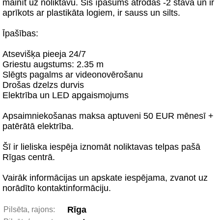
mainīt uz noliktavu. Šis īpašums atrodas -2 stāvā un ir
aprīkots ar plastikāta logiem, ir sauss un silts.
Īpašības:
Atsevišķa pieeja 24/7
Griestu augstums: 2.35 m
Slēgts pagalms ar videonovērošanu
Drošas dzelzs durvis
Elektrība un LED apgaismojums
Apsaimniekošanas maksa aptuveni 50 EUR mēnesī +
patērātā elektrība.
Šī ir lieliska iespēja iznomāt noliktavas telpas pašā
Rīgas centrā.
Vairāk informācijas un apskate iespējama, zvanot uz
norādīto kontaktinformāciju.
Rīga
Pilsēta, rajons: