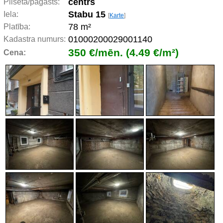
centrs
Pilsēta/pagasts:
Stabu 15
Iela:
[
Karte
]
78 m²
Platība:
01000200029001140
Kadastra numurs:
350 €/mēn. (4.49 €/m²)
Cena: